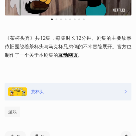
1
2
3
4
5
6
7
8
《茶杯头秀》共12集，每集时长12分钟。剧集的主要故事
依旧围绕着茶杯头与马克杯兄弟俩的不幸冒险展开。官方也
制作了一个关于本剧集的
互动网页
。
茶杯头
游戏