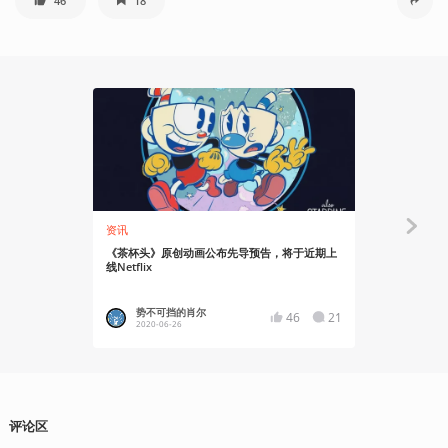
46
18
资讯
资讯
《茶杯头》原创动画公布先导预告，将于近期上
《茶杯头》两
线Netflix
势不可挡的肖尔
黑洞洞
46
21
2020-06-26
2019-09
评论区