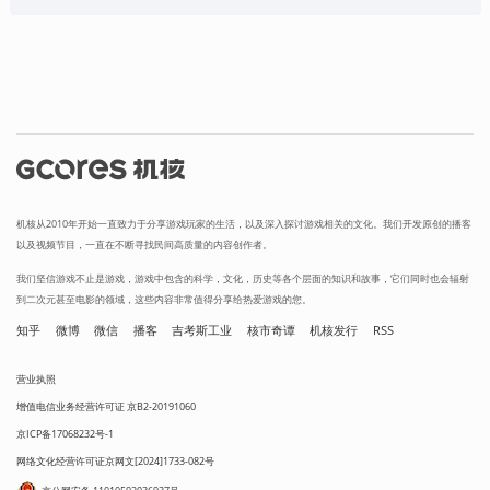
机核从2010年开始一直致力于分享游戏玩家的生活，以及深入探讨游戏相关的文化。我们开发原创的播客
以及视频节目，一直在不断寻找民间高质量的内容创作者。
我们坚信游戏不止是游戏，游戏中包含的科学，文化，历史等各个层面的知识和故事，它们同时也会辐射
到二次元甚至电影的领域，这些内容非常值得分享给热爱游戏的您。
知乎
微博
微信
播客
吉考斯工业
核市奇谭
机核发行
RSS
营业执照
增值电信业务经营许可证 京B2-20191060
京ICP备17068232号-1
网络文化经营许可证京网文[2024]1733-082号