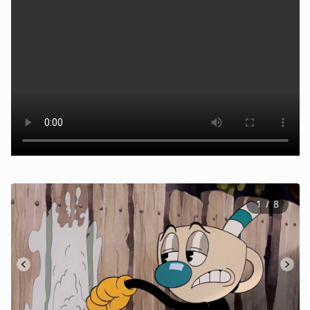
1
 / 
8