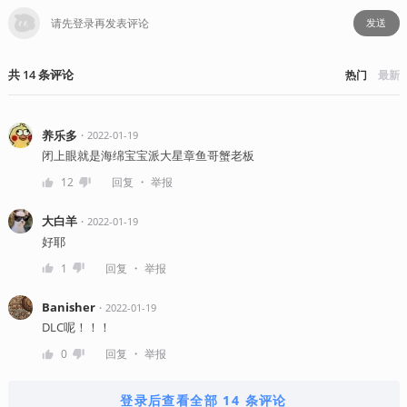
发送
共
14
条
评论
热门
最新
养乐多
・
2022-01-19
闭上眼就是海绵宝宝派大星章鱼哥蟹老板
・
12
回复
举报
大白羊
・
2022-01-19
好耶
・
1
回复
举报
Banisher
・
2022-01-19
DLC呢！！！
・
0
回复
举报
登录后查看全部 14 条评论