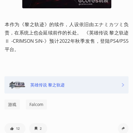
本作为《黎之轨迹》的续作，人设依旧由エナミカツミ负
责，在系统上也会延续前作的长处。  《英雄传说 黎之轨迹
Ⅱ -CRIMSON SiN-》预计2022年秋季发售，登陆PS4/PS5
平台。
英雄传说 黎之轨迹
游戏
Falcom
12
2