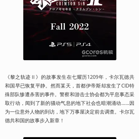
《黎之轨迹Ⅱ》的故事发生在七耀历1209年，卡尔瓦德共
和国早已恢复平静。然而某天，首都伊帝斯却发生了CID特
殊部队惨遭杀害的事件。警察和游击士协会都为平息事态采
取行动，闻到了新的骚动气息的地下社会也暗潮涌动……因
为一位意外人物的到访，地下万事屋决定前去调查。卡尔瓦
德共和国的故事步入新章！