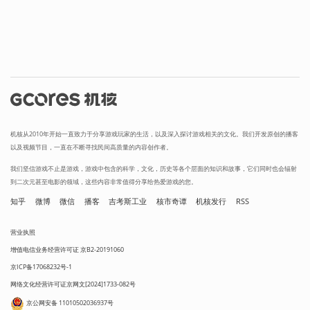
机核从2010年开始一直致力于分享游戏玩家的生活，以及深入探讨游戏相关的文化。我们开发原创的播客
以及视频节目，一直在不断寻找民间高质量的内容创作者。
我们坚信游戏不止是游戏，游戏中包含的科学，文化，历史等各个层面的知识和故事，它们同时也会辐射
到二次元甚至电影的领域，这些内容非常值得分享给热爱游戏的您。
知乎
微博
微信
播客
吉考斯工业
核市奇谭
机核发行
RSS
营业执照
增值电信业务经营许可证 京B2-20191060
京ICP备17068232号-1
网络文化经营许可证京网文[2024]1733-082号
京公网安备 11010502036937号