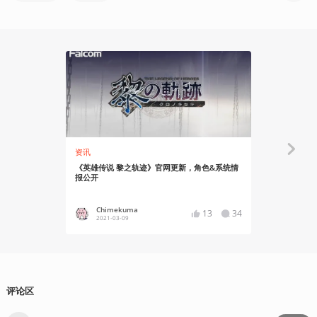
资讯
资讯
《英雄传说 黎之轨迹》官网更新，角色&系统情
《轨迹》系列
报公开
Chimekuma
Chime
13
34
2021-03-09
2022-09
评论区