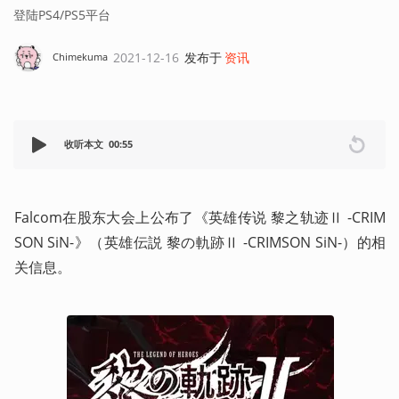
登陆PS4/PS5平台
2021-12-16
发布于
资讯
Chimekuma
收听本文
00:55
Falcom在股东大会上公布了《英雄传说 黎之轨迹Ⅱ -CRIM
SON SiN-》（英雄伝説 黎の軌跡Ⅱ -CRIMSON SiN-）的相
关信息。 