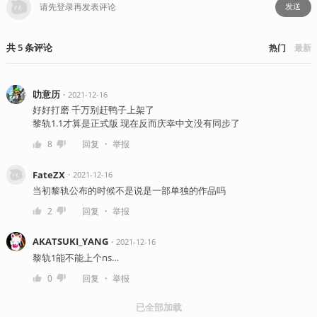
发送
共
5
条
评论
热门
最新
叻意历
・
2021-12-16
好好打磨 千万别赶鸭子上架了
黎轨1.1才算是正式版 现在反而庆幸中文没有同步了
・
8
回复
举报
FateZX
・
2021-12-16
当初黎轨公布的时候不是说是一部单独的作品吗
・
2
回复
举报
AKATSUKI_YANG
・
2021-12-16
黎轨1能不能上个ns…
・
0
回复
举报
已全部加载