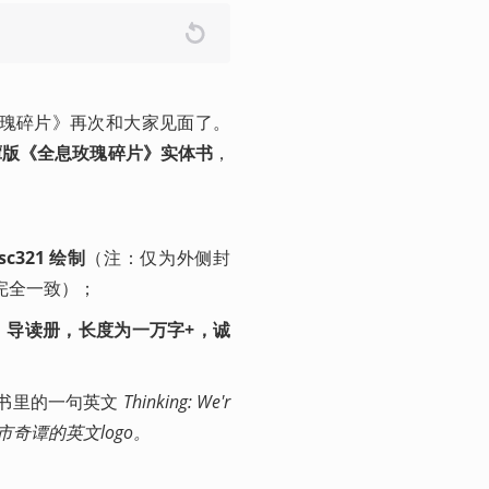
玫瑰碎片》再次和大家见面了。
谭版《全息玫瑰碎片》实体书
，
sc321
 绘制
（注：仅为外侧封
完全一致）；
》导读册，长度为一万字+，诚
书里的一句英文
 Thinking: We'r
y? 以及核市奇谭的英文logo。