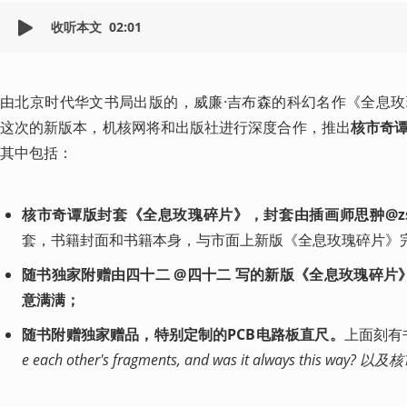
收听本文
02:01
由北京时代华文书局出版的，威廉·吉布森的科幻名作《全息
这次的新版本，机核网将和出版社进行深度合作，推出
核市奇
其中包括：
核市奇谭版封套《全息玫瑰碎片》，封套由插画师思翀
@z
套，书籍封面和书籍本身，与市面上新版《全息玫瑰碎片》
随书独家附赠由四十二 
@四十二
 写的新版《全息玫瑰碎片
意满满；
随书附赠独家赠品，特别定制的PCB电路板直尺。
上面刻有
e each other's fragments, and was it always this wa