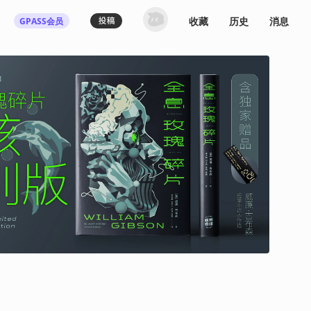
收藏
历史
消息
GPASS会员