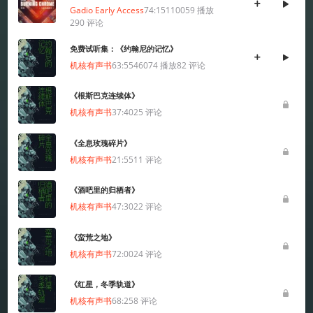
网络文化经营许可证京网文[2024]1733-082号
Gadio Early Access
74:15
110059
播放
290
评论
京公网安备 11010502036937号
免费试听集：《约翰尼的记忆》
出版物经营许可证 新出发京零字第朝260115号
机核有声书
63:55
46074
播放
82
评论
联系我们 / CONTACT US
投稿须知
用户协议
隐私政策
社区规定
《根斯巴克连续体》
工作招聘
机核有声书
37:40
25
评论
Copyright © 2009 - 2024 GAMECORES. All Rights Reserved
《全息玫瑰碎片》
机核有声书
21:55
11
评论
《酒吧里的归栖者》
机核有声书
47:30
22
评论
《蛮荒之地》
机核有声书
72:00
24
评论
App内打开
《红星，冬季轨道》
机核有声书
68:25
8
评论