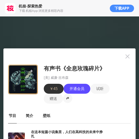
机核-探索热爱
下载APP
下载 机核App 浏览更多精彩内容
有声书《全息玫瑰碎片》
机核从2010年开始一直致力于分享游戏玩家的生活，以及深入探讨游戏相关的文化。我们开发原创的播客
[美] 威廉·吉布森
以及视频节目，一直在不断寻找民间高质量的内容创作者。
￥45
开通会员
试听
我们坚信游戏不止是游戏，游戏中包含的科学，文化，历史等各个层面的知识和故事，它们同时也会辐射
到二次元甚至电影的领域，这些内容非常值得分享给热爱游戏的您。
赠送
知乎
微博
微信
播客
吉考斯工业
核市奇谭
机核发行
RSS
节目
简介
壁纸
营业执照
增值电信业务经营许可证 京B2-20191060
在这本短篇小说集里，人们在高科技的未来中挣
京ICP备17068232号-1
扎