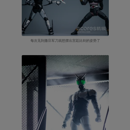
每次见到撒旦军刀就想摆出宫廷比剑的姿势了