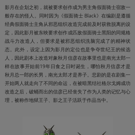
影月在企划之初，就被要求创作成为男主角假面骑士宿敌一
般存在的怪人。同时因为《假面骑士 Black》在编剧是遵循
经典假面骑士主角从邪恶组织改造完成前及时获救脱离的设
定，因此影月被东映要求创作成匹敌假面骑士黑阳的同规格
战斗力改造人，但要求是被邪恶组织洗脑完成了的精神状
态。此外，设定上因为影月的定位也是争夺世纪王的候选
人，因此剧本上改造对象秋月信彦在故事里也是南光太郎一
样在故事开始前19年日食之日时诞生，哪怕秋月信彦才是
秋月总一郎的长男，南光太郎才是养子。悲剧的是在剧集一
开始两人就走向了不同的命运，在被暗黑结社格尔戈姆成功
改造之后，破蛹而出的信彦已经丧失了作为人类的记忆与心
理，被称作地狱王子、影之王子活跃于作品当中。