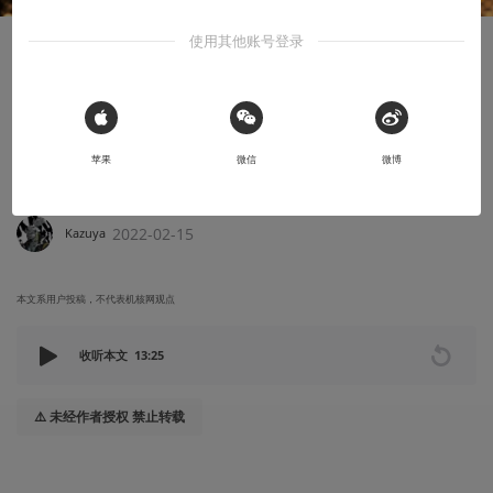
使用其他账号登录
显摆显摆
终生嗜好 Vol.34丨SHF真骨雕《假面骑士
BLACK》影月
 Sign in with Apple
苹果
微信
微博
实验包（爆）胶第二作！
2022-02-15
Kazuya
本文系用户投稿，不代表机核网观点
收听本文
13:25
⚠️ 未经作者授权 禁止转载