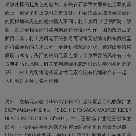
坐镇才撑的起角色的魅力。东映在石森章太郎角色原案的基
础上，邀请了村上克司主笔设计。和石森章太郎漫画里设计
的同样通体黑色的蝗虫怪人不同，村上克司比照假面骑士黑
阳，以完全相反的思路与创意进行设计创作。因为改造后的
面目全非，村上克司笔下的影月可谓将无感情冷酷杀戮机器
的特点诠释的入木三分。全身机械化的外观，透露出赛博格
僵硬与冰冷，头部的科幻元素点缀，全身甲胄的风格有带有
古典罗马风风味，肘关节与脚跟不忘蝗虫仿生学同根同源的
设计，村上克司将这些复杂性元素合理有机地融合在一起，
大师就是大师，名不虚传。
另外，在模玩杂志《Hobby Japan》当年配合万代收藏部的
SIC产品线的小说企划『S.I.C. HERO SAGA MASKED RIDER 
BLACK RX EDITION -After0-』中，还登场了世纪王版本的
影月。小说的故事配合杂志中模玩商品的制作场景为灵感，
以What If的精神展开，假如从暗黑结社里面逃出来的不是