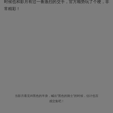
时候也和影月有过一番激烈的交手，官方顺势玩了个梗，非
常精彩！
当影月看见W黑色的半身，喊出“黑色的骑士”的时候，估计也百
感交集吧！