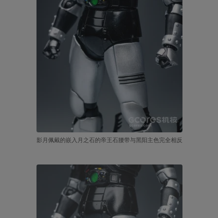
影月佩戴的嵌入月之石的帝王石腰带与黑阳主色完全相反