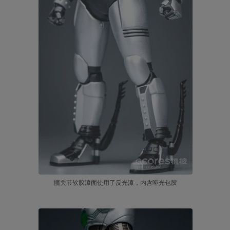
髋关节软胶漆面使用了反光漆，内含哑光包胶