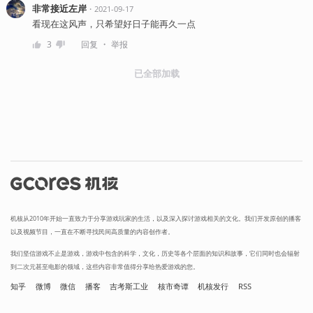
非常接近左岸
・
2021-09-17
看现在这风声，只希望好日子能再久一点
・
3
回复
举报
已全部加载
机核从2010年开始一直致力于分享游戏玩家的生活，以及深入探讨游戏相关的文化。我们开发原创的播客
以及视频节目，一直在不断寻找民间高质量的内容创作者。
我们坚信游戏不止是游戏，游戏中包含的科学，文化，历史等各个层面的知识和故事，它们同时也会辐射
到二次元甚至电影的领域，这些内容非常值得分享给热爱游戏的您。
知乎
微博
微信
播客
吉考斯工业
核市奇谭
机核发行
RSS