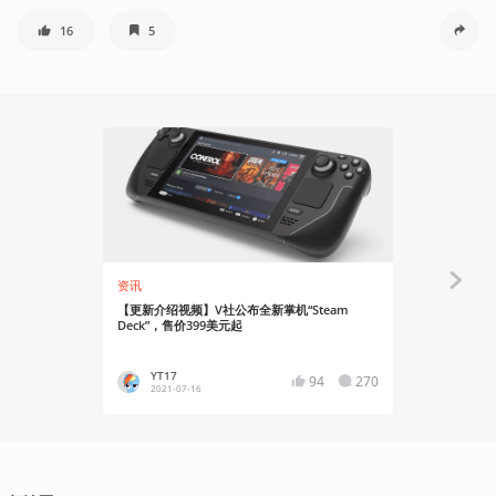
16
5
资讯
资讯
【更新介绍视频】V社公布全新掌机“Steam
Steam De
Deck”，售价399美元起
YT17
bloods
94
270
2021-07-16
2023-11