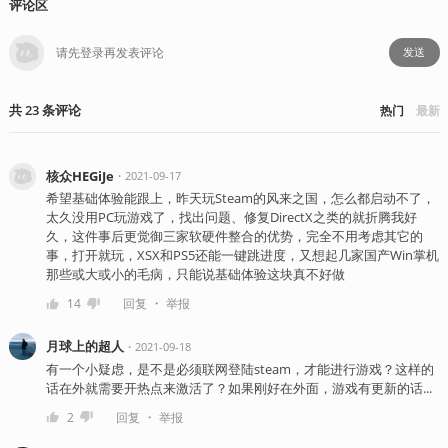
评论区
发送
共
23
条
评论
热门
最新
核众HEGiJe
・
2021-09-17
希望基础体验能跟上，昨天玩Steam的风来之国，怎么都启动不了，
太久没用PC玩游戏了，找出问题、修复DirectX之类的就折腾我好
久，这件事后更觉御三家软硬件整合的优势，完全不用考虑其它的
事，打开就玩，XSX和PS5还能一键跳进度，又想起几家国产Win掌机
那些或大或小的毛病，只能说基础体验这块真不好做
・
14
回复
举报
月球上的超人
・
2021-09-18
有一个小疑虑，是不是必须联网登陆steam，才能进行游戏？这样的
话在外就需要开热点来激活了？如果刚好在外面，游戏有更新的话...
・
2
回复
举报