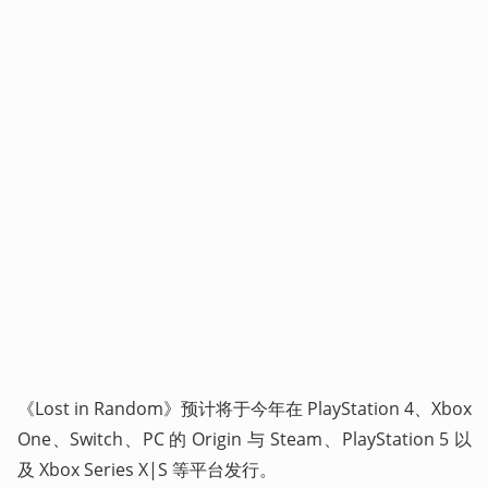
《Lost in Random》预计将于今年在 PlayStation 4、Xbox 
One、Switch、PC 的 Origin 与 Steam、PlayStation 5 以
及 Xbox Series X|S 等平台发行。