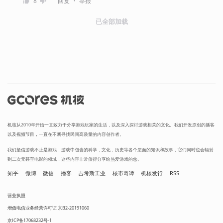
・
8
回复
举报
已全部加载
机核从2010年开始一直致力于分享游戏玩家的生活，以及深入探讨游戏相关的文化。我们开发原创的播客
以及视频节目，一直在不断寻找民间高质量的内容创作者。
我们坚信游戏不止是游戏，游戏中包含的科学，文化，历史等各个层面的知识和故事，它们同时也会辐射
到二次元甚至电影的领域，这些内容非常值得分享给热爱游戏的您。
知乎
微博
微信
播客
吉考斯工业
核市奇谭
机核发行
RSS
营业执照
增值电信业务经营许可证 京B2-20191060
京ICP备17068232号-1