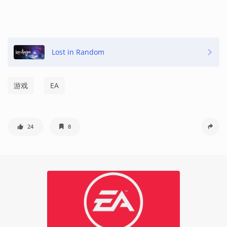
Lost in Random
游戏
EA
24
8