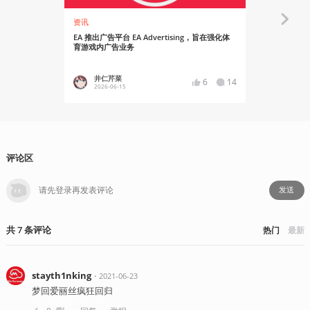
资讯
资讯
EA 推出广告平台 EA Advertising，旨在强化体
EA将于6月
育游戏内广告业务
家游戏
井仁芹菜
YT17
6
14
2026-06-15
2022-05
评论区
发送
共
7
条
评论
热门
最新
stayth1nking
・
2021-06-23
梦回爱丽丝疯狂回归