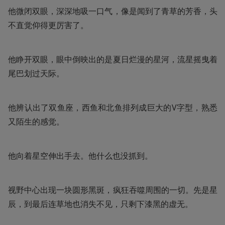
他微闭双眼，深深地吸一口气，像是闻到了青草的芳香，头
不直觉仰得更厉害了。
他睁开双眼，眼中倒映出的是夏日烂漫的星河，流星摇曳着
尾巴划过天际。
他辨认出了双鱼座，西鱼和北鱼排列成巨大的V字型，熟悉
又陌生的感觉。
他向着星空伸出手去。他什么也没抓到。
视野中心出现一块圆形黑斑，疯狂吞噬周围的一切。先是星
辰，到最后连草地也消失不见，只剩下漆黑的虚无。