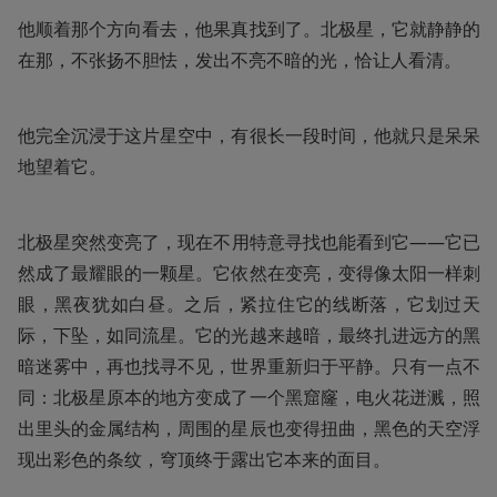
他顺着那个方向看去，他果真找到了。北极星，它就静静的
在那，不张扬不胆怯，发出不亮不暗的光，恰让人看清。
他完全沉浸于这片星空中，有很长一段时间，他就只是呆呆
地望着它。
北极星突然变亮了，现在不用特意寻找也能看到它——它已
然成了最耀眼的一颗星。它依然在变亮，变得像太阳一样刺
眼，黑夜犹如白昼。之后，紧拉住它的线断落，它划过天
际，下坠，如同流星。它的光越来越暗，最终扎进远方的黑
暗迷雾中，再也找寻不见，世界重新归于平静。只有一点不
同：北极星原本的地方变成了一个黑窟窿，电火花迸溅，照
出里头的金属结构，周围的星辰也变得扭曲，黑色的天空浮
现出彩色的条纹，穹顶终于露出它本来的面目。