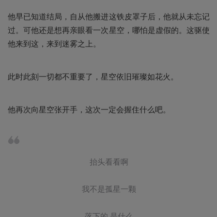
他早已知道结局，自从他搬进这铁皮罩子后，他就从未忘记
过。可他还是想再亲眼看一次星空，哪怕是虚假的。这驱使
他来到这，来到迷雾之上。
此时此刻一切都不重要了，星空依旧璀璨如花火。
他再次向星空张开手，这次一定会握住什么吧。
抬头看看啊

我不是孤星一颗

落下的 是什么
