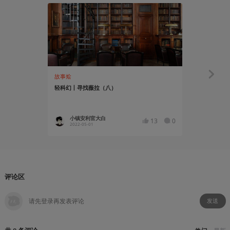
故事烩
故事烩
轻科幻丨寻找薇拉（八）
轻科幻丨寻
小镇安利官大白
小镇安
13
0
2022-05-01
2022-04
评论区
发送