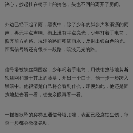
决心，抄起挂在椅子上的挎包，头也不回的离开了房间。
外边已经下起了雨，黑夜中，除了少年的脚步声和沥沥的雨
声，再无半点声响。街上没有半点亮光，少年打着手电筒，
照亮前方的路。坑洼的路面积满雨水，反射出银白色的光。
距离信号塔还有很长一段路，暗淡无光的路。
信号塔被铁丝网围起，少年叼着手电筒，用铁钳熟练地剪断
铁丝网和攀于其上的藤蔓，开出一个口子。他一步一步跨入
黑暗中。他很清楚自己将会看到什么，即便如此，他还是固
执地想去看一看，想去亲眼再看一看。
一摇摇欲坠的爬梯直通信号塔顶端，表面已经腐蚀生锈，每
踏一步都会微微晃动。