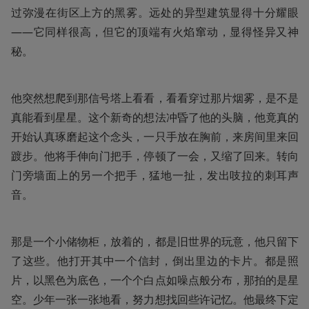
过弥漫在街区上方的黑雾。远处的异型建筑显得十分耀眼
——它同样很高，但它的顶端有火焰窜动，显得怪异又神
秘。
他突然想爬到那信号塔上看看，看看穿过那片烟雾，是不是
真能看到星星。这个新奇的想法冲昏了他的头脑，他竟真的
开始认真琢磨起这个念头，一只手放在胸前，来房间里来回
踱步。他将手伸向门把手，停顿了一会，又缩了回来。转向
门旁墙面上的另一个把手，猛地一扯，发出吱拉的刺耳声
音。
那是一个小储物柜，放着的，都是旧世界的玩意，他只留下
了这些。他打开其中一个信封，倒出里边的卡片。都是照
片，以黑色为底色，一个个白点如噪点般分布，那拍的是星
空。少年一张一张地看，努力想找回些许记忆。他最终下定