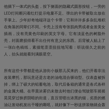
他摘下一体式的头盔，按下侧面的隐藏式圆形按钮，一旁的
LED灯间断闪着红灯提示电量不足。弹出的卡带被取出放在
手掌上。少年好奇地端详这个卡带：它和许许多多杂乱堆积
在角落的同辈们不同。卡壳上没有夸张肌肉男或者金发美女
插画，没有亮黄色印刷的英文字母。它有淡蓝色的树脂外
壳，封面磨损得看不出任何有意义的东西。后背被人贴上了
一张白色稿纸，素描笔歪歪扭扭地写着：听说很久之前的
人，抬头就能看到满眼星空。
所有这些卡带都是他从游街小贩那儿买来的，他们开着非法
改装摩托，那玩意还是古老的油电混合驱动型。仪表盘被拆
掉，绑上了硕大的铅蓄电池，取代后备箱的通常是各式各样
的金属大桶。在早晨浓雾仍未散去时他们便会驾驶那车摇摇
晃晃穿过狭挤阴暗的街道，直压管喷出浓黑的烟，劣质的燃
油让发动机发出干哑的嘶吼，就好像下一秒这拼装物就会轰