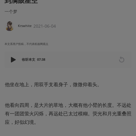
到满眼星空”
一个梦
2021-06-04
Krswhite
本文系用户投稿，不代表机核网观点
收听本文
07:38
他坐在地上，用双手支着身子，微微仰着头。
他看向四周，是大片的草地，大概有他小臂的长度。不远处
有一团团萤火闪烁，再远处已太过模糊。荧光和月光重叠照
应，好似幻境。