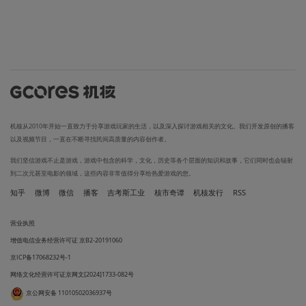
机核从2010年开始一直致力于分享游戏玩家的生活，以及深入探讨游戏相关的文化。我们开发原创的播客
以及视频节目，一直在不断寻找民间高质量的内容创作者。
我们坚信游戏不止是游戏，游戏中包含的科学，文化，历史等各个层面的知识和故事，它们同时也会辐射
到二次元甚至电影的领域，这些内容非常值得分享给热爱游戏的您。
知乎
微博
微信
播客
吉考斯工业
核市奇谭
机核发行
RSS
营业执照
增值电信业务经营许可证 京B2-20191060
京ICP备17068232号-1
网络文化经营许可证京网文[2024]1733-082号
京公网安备 11010502036937号