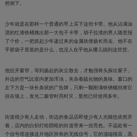
然倒下。
少年就是在那样一个普通的早上买下这些卡带。他从沾满油
渍的红漆铁桶拽出那一大包子卡带，胡子拉渣的男人随意报
了个价，一把抓起少年递过来的金属块便扬长而去。他不在
乎那袋子里装的是什么，也没人在乎他从哪儿搞到这些货。
他拉开窗帘，等到扬起的灰尘散去，才勉强将头探出窗子。
外边的空气比室内更加浑浊，夹杂着硫化物的臭味。窗口的
左下方是一块长条状的广告牌，只剩一颗附满铁锈螺丝将它
挂在墙上，发光二极管时亮时灭，显然已经使用多年。
街道很少有人走动，街边的食品店即使少有人光顾也依然开
着，店内的白炽灯给阴暗的街道带来一丝亮色。不远处有一
个信号塔连接这片地区所有的无线信号，它的顶端很高，高