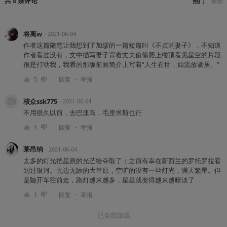
共
8
条
评论
热门
最新
将离w
・
2021-06-04
作者这篇随笔让我想到了加缪的一篇短篇叫《不贞的妻子》，不知道
作者看过没有，文中描写妻子背着丈夫偷偷爬上楼顶看见星空的片段
很是打动我，我看的那版前面简介上写着“人生在世，如流放谪居。”
・
5
回复
举报
核众ssk775
・
2021-06-04
不用很久以前，去巴厘岛，毛里求斯也行
・
1
回复
举报
莱昂纳
・
2021-06-04
太多的灯光把星辰的光芒给夺取了；之前有幸在新西兰的罗托罗拉看
到过银河。无边无际的大草原，空旷的没有一丝灯光，满天繁星。但
是随开车往前走，路灯越来越多，星星就变得越来越暗淡了
・
1
回复
举报
已全部加载