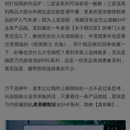
别打动我的作品IP；二是该系列可动表现一般般；三是该系
列商品大部分外观也是比较普通中庸，更多的是依赖授权商
品的IP人气本身；因为上述原因，我都没机会怎么接触SHF
这条产品线。直到最近一年多跟【木子模玩室】的掌门人老
李交流久了，被他完全拉入坑假面骑士。毕竟我童年也是看
过亚视版的《假面骑士 古伽》，买个精品模玩回来收藏一
下，好像也没什么大毛病吧？看到市面上选择挺多，无论是
隔壁万代拼装部的FRS系列，还是一些景品英雄勇像系列，
甚至扭蛋、腰带那些选择着实不少。
万千选择中，老李让让我闭上眼睛轻松一点不必过多思考，
玩假面骑士追求体验的话，只要看住一条产品线线，那就是
万代收藏部的
真骨雕制法 
的SHF系列，简称【真骨雕】。
1
 / 
3