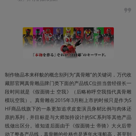
制作物品本来样貌的概念别列为“真骨雕”的关键词，万代收
藏部官网真骨雕品牌门类下面的产品线C位担当曾经很长一
段时间就是《假面骑士 空我》（后略称呼空我指代真骨雕
模玩空我）。真骨雕在2015年3月刚上市的时候只是作为S
HF商品线旗下的一条更加追求皮套演员身材比例与肉体还
原的系列，并目标是与大师加持设计的SIC系列等其他产品
线做出区分。谁知道后面由于《假面骑士 帝骑》大火后带
动了整条产品线，真骨雕的价格也是逐年水涨船高，甚至到