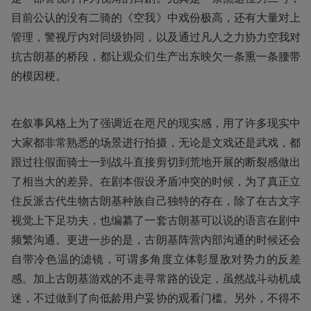
目前公认的没有二骑的《空我》中戏份极高，还有大量对上
管理，警视厅内对同级协同，以及通过凡人之力协力空我对
抗古朗基的桥段，都让观众们生产出东映欠一条熏一条腰带
的模因梗。
在叙事风格上为了强调近在咫尺的现实感，用了许多现实中
大家都非常熟悉的场景进行拍摄，无论是文戏还是武戏，都
跟过往假面骑士一到战斗直接剪切到荒地开展的断裂感做出
了相当大的差异。在剧本假设矛盾冲突的时候，为了真正立
住反派古代生物古朗基种族自己独特的存在，除了在古文字
视觉上下足功夫，也编纂了一套古朗基可以说的语言在剧中
频繁沟通。更进一步的是，古朗基阵营内部沟通的时候还会
自带冷色温的滤镜，可谓多角度立体彰显敌对势力的反差
感。加上古朗基游戏的不走寻常路的设定，虽然战斗动机成
迷，不过做到了向低龄用户妥协的观看门槛。另外，不得不