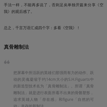
手法一样，不能再多说了，否则足矣单独开篇来分享《空
我》的观后感了。
总之，千言万语汇成四个字：多看《空我》！
真骨雕制法
把屏幕中所活跃的英雄们那强而有力的动作、跃
动的灵魂凝缩于约14cm大小的S.H.Figuarts中
的新造型技术名为「真骨雕制法」。所谓「真骨
雕制法」就是进行表面所看不出来的骨骼塑形，
追求英雄人物「存在感」和figure「自然的可
动」并存的新制法。