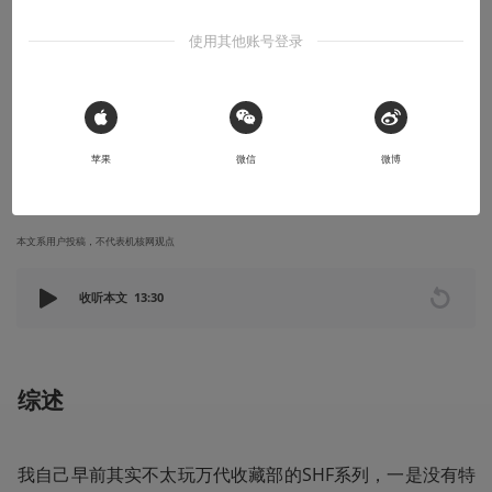
显摆显摆
使用其他账号登录
终生嗜好 Vol.27丨真骨雕制法假面骑士：
空我
“...变身!!”
 Sign in with Apple
苹果
微信
微博
2021-12-21
Kazuya
本文系用户投稿，不代表机核网观点
收听本文
13:30
综述
我自己早前其实不太玩万代收藏部的SHF系列，一是没有特