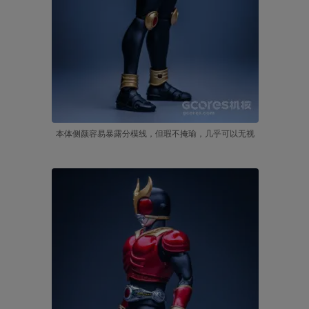
本体侧颜容易暴露分模线，但瑕不掩瑜，几乎可以无视