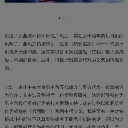
1
2
3
说道片头曲就不得不说说片尾曲，实在太千禧年前后日剧的
风味了。曲风加拍摄镜头，说是《悠长假期》同一时代的日
剧也毫无违和感。这其实也是本次我重温《空我》最大的感
触，本剧的群像、战斗、特摄演出都是绝对为文戏剧情服务
的。
比如，本作中有大量男主角五代雄介与警方代表一条熏的通
力合作，其中涉及警视厅、科学警察研究、法医部等都作为
男主角践行英雄行为的扎实后勤支持，这在过往以孤胆英雄
作为标签的《假面骑士》系列中很少见。我甚至有一种对特
摄战斗的部分不认真看待或者干脆完全刨除的话，还以为这
是一部警视厅作为视角的日剧。尤其是一条熏这位男二号，