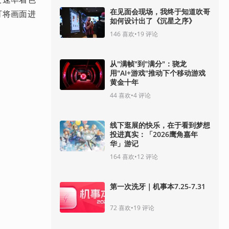
在见面会现场，我终于知道吹哥
可将画面进
如何设计出了《沉星之序》
146
喜欢
•
19
评论
从"满帧"到"满分"：骁龙
用"AI+游戏"推动下个移动游戏
黄金十年
44
喜欢
•
4
评论
线下逛展的快乐，在于看到梦想
投进真实：「2026鹰角嘉年
华」游记
164
喜欢
•
12
评论
第一次洗牙｜机事本7.25-7.31
72
喜欢
•
19
评论