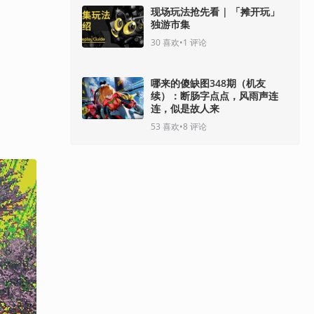
现场玩法抢先看 | 「摊开玩」
独游市集
30
喜欢
•
1
评论
哪来的傻缺图348期（机友
续）：断肠字点点，风雨声连
连，似是故人来
53
喜欢
•
8
评论