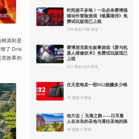
时间差不多咯！一击必杀赛博猫
猫动作冒险游戏《银翼喵侍》免
费试玩版现已上线
199
喜欢
•
148
评论
构的根源则是
赛博朋克医生叙事游戏《爱与机
了 Drie
器人维修技术》免费试玩版现已
戏视觉效果的
上线
321
喜欢
•
226
评论
任天堂每卖一部NS2能赚多少钱
16
喜欢
•
0
评论
他方志 | 无墙之殿——日耳曼
人在冰岛的圣地与通往圣地的路
44
喜欢
•
2
评论