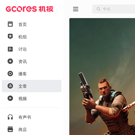
首页
机组
讨论
资讯
播客
文章
视频
有声书
商店