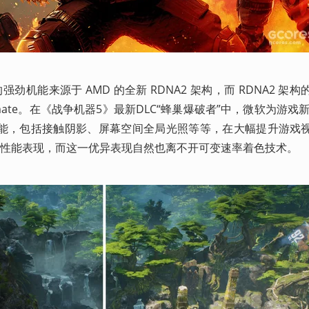
|S 的强劲机能来源于 AMD 的全新 RDNA2 架构，而 RDNA2 架
ltimate。在《战争机器5》最新DLC“蜂巢爆破者”中，微软为游戏新增
全新的渲染功能，包括接触阴影、屏幕空间全局光照等等，在大幅提升游
的高性能表现，而这一优异表现自然也离不开可变速率着色技术。