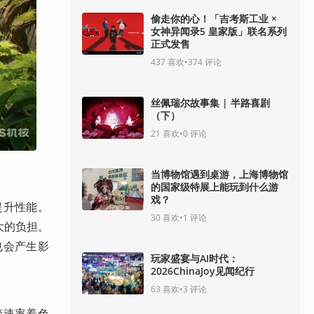
偷走你的心！「吉考斯工业 ×
女神异闻录5 皇家版」联名系列
正式发售
437
喜欢
•
374
评论
丝佩瑞尔故事集 | 半路喜剧
（下）
21
喜欢
•
0
评论
当博物馆遇到桌游，上海博物馆
的国家级特展上能玩到什么游
戏？
提升性能。
30
喜欢
•
1
评论
大的负担。
也会产生影
玩家盛宴与AI时代：
2026ChinaJoy见闻纪行
63
喜欢
•
3
评论
变速率着色