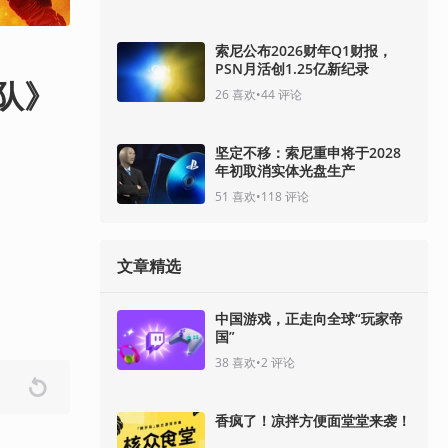
索尼公布2026财年Q1财报，
PSN月活创1.25亿新纪录
队》
26
喜欢
•
44
评论
坚定不移：索尼重申将于2028
年初取消实体光盘生产
51
喜欢
•
118
评论
文章精选
中国游戏，正走向全球“玩家帝
国”
38
喜欢
•
2
评论
香疯了！凉拌方便面堂堂来袭！