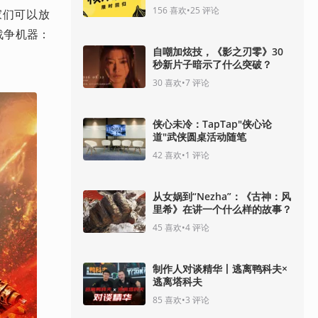
156
喜欢
•
25
评论
家们可以放
战争机器：
自嘲加炫技，《影之刃零》30
秒新片子暗示了什么突破？
30
喜欢
•
7
评论
侠心未冷：TapTap"侠心论
道"武侠圆桌活动随笔
42
喜欢
•
1
评论
从女娲到“Nezha”：《古神：风
里希》在讲一个什么样的故事？
45
喜欢
•
4
评论
制作人对谈精华丨逃离鸭科夫×
逃离塔科夫
85
喜欢
•
3
评论