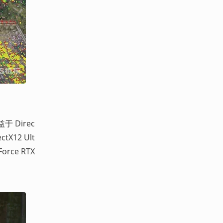
Direc
12 Ult
rce RTX 