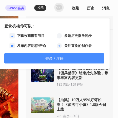
收藏
历史
消息
GPASS会员
最热资讯
登录机核你可以：
下载收藏播客节目
多端历史播放同步
《影之刃零》8月12日开启预
售！11分钟全新实机即将揭
发布内容动态/评论
关注喜欢的创作者
晓！
92
喜欢
•
33
评论
登录 / 注册
【抽奖】四人合作战术射击游戏
《佣兵猎手》结束抢先体验，带
来丰富内容更新
185
喜欢
•
159
评论
【抽奖】10万人95%好评如
潮！《多洛可小镇》1.0版今日
上线
285
喜欢
•
8
评论