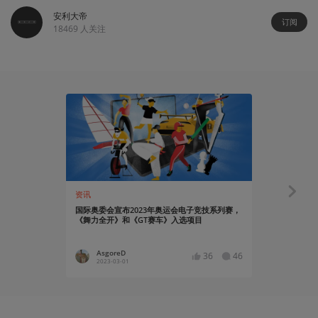
安利大帝
订阅
18469
人关注
资讯
资讯
国际奥委会宣布2023年奥运会电子竞技系列赛，
庆《舞力全
《舞力全开》和《GT赛车》入选项目
个庆祝活动
AsgoreD
Asgor
36
46
2023-03-01
2022-12