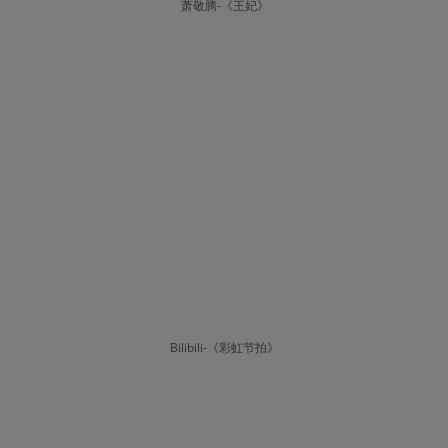
萧敬腾-《王妃》
Bilibili-《彩虹节拍》