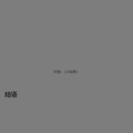
阿雅-《火锅爽》
结语