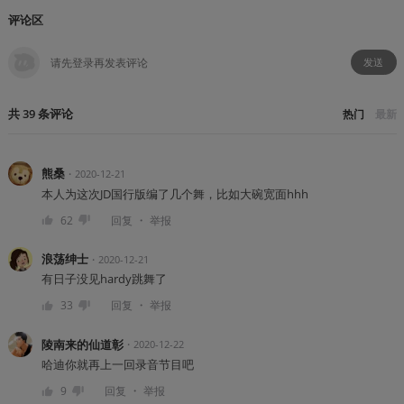
评论区
发送
共
39
条
评论
热门
最新
熊桑
・
2020-12-21
本人为这次JD国行版编了几个舞，比如大碗宽面hhh
・
62
回复
举报
浪荡绅士
・
2020-12-21
有日子没见hardy跳舞了
・
33
回复
举报
陵南来的仙道彰
・
2020-12-22
哈迪你就再上一回录音节目吧
・
9
回复
举报