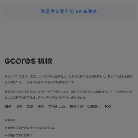
登录后查看全部 39 条评论
机核从2010年开始一直致力于分享游戏玩家的生活，以及深入探讨游戏相关的文化。我们开发原创的播客
以及视频节目，一直在不断寻找民间高质量的内容创作者。
我们坚信游戏不止是游戏，游戏中包含的科学，文化，历史等各个层面的知识和故事，它们同时也会辐射
到二次元甚至电影的领域，这些内容非常值得分享给热爱游戏的您。
知乎
微博
微信
播客
吉考斯工业
核市奇谭
机核发行
RSS
营业执照
增值电信业务经营许可证 京B2-20191060
京ICP备17068232号-1