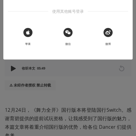
服务：国行版《舞力全开》还真有点香
使用其他账号登录
当然，文章中少不了大家“喜闻乐见”的尬舞环节
2020-12-21
Hardy
 Sign in with Apple
苹果
微信
微博
本文系用户投稿，不代表机核网观点
收听本文
05:49
⚠️ 未经作者授权 禁止转载
12月24日，《舞力全开》国行版本将登陆国行Switch。感
谢育碧提供的提前试玩资格，让我感受到了国行版的魅力，
本篇文章将着重介绍国行版的优势，给各位 Dancer 们提供
参考。