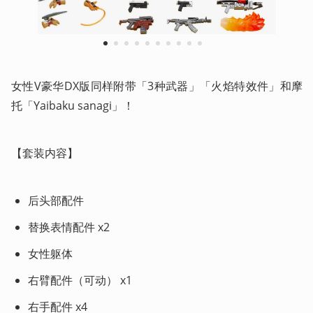
1
2
3
4
5
6
7
8
9
10
女性V豪华DX版同样附带「3种武器」「火焰特效件」和摩
托「Yaibaku sanagi」！
【套装内容】
后头部配件
替换表情配件 x2
女性躯体
右臂配件（可动） x1
右手配件 x4