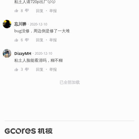
粘土人请720p出厂🌝🌝
・
8
回复
举报
忘川骅
・
2020-12-10
bug没修，周边倒是修了一大堆
・
6
回复
举报
DizzyMH
・
2020-12-10
粘土人脸能看清吗，糊不糊
・
3
回复
举报
已全部加载