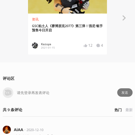
资讯
视觉动物
GSC粘土人《赛博朋克2077》第三弹！强尼·银手
不用等到20
预售今日开启
么样
Kazuya
小五_Kl
12
4
2021-01-15
2019-02
评论区
发送
共
9
条
评论
热门
最新
AiAA
・
2020-12-10