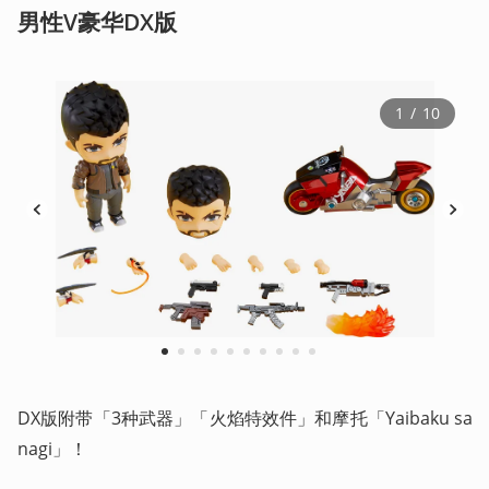
男性V豪华DX版
1
 / 
10
1
2
3
4
5
6
7
8
9
10
DX版附带「3种武器」「火焰特效件」和摩托「Yaibaku sa
nagi」！