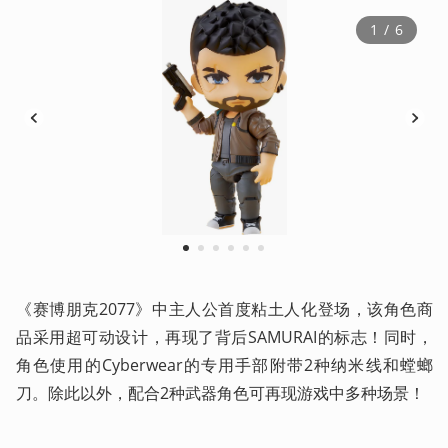
1
 / 
6
1
2
3
4
5
6
《赛博朋克2077》中主人公首度粘土人化登场，该角色商
品采用超可动设计，再现了背后SAMURAI的标志！同时，
角色使用的Cyberwear的专用手部附带2种纳米线和螳螂
刀。除此以外，配合2种武器角色可再现游戏中多种场景！