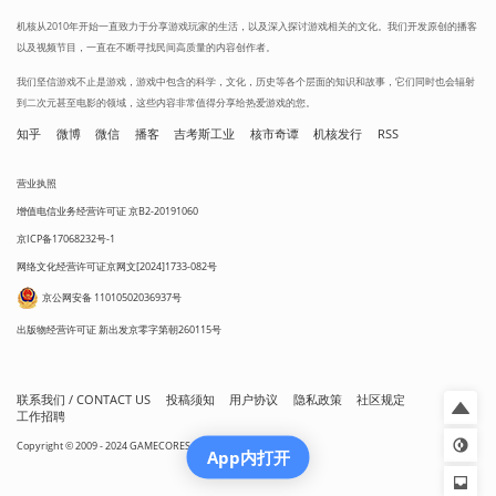
机核从2010年开始一直致力于分享游戏玩家的生活，以及深入探讨游戏相关的文化。我们开发原创的播客
以及视频节目，一直在不断寻找民间高质量的内容创作者。
我们坚信游戏不止是游戏，游戏中包含的科学，文化，历史等各个层面的知识和故事，它们同时也会辐射
到二次元甚至电影的领域，这些内容非常值得分享给热爱游戏的您。
知乎
微博
微信
播客
吉考斯工业
核市奇谭
机核发行
RSS
营业执照
增值电信业务经营许可证 京B2-20191060
京ICP备17068232号-1
网络文化经营许可证京网文[2024]1733-082号
京公网安备 11010502036937号
出版物经营许可证 新出发京零字第朝260115号
联系我们 / CONTACT US
投稿须知
用户协议
隐私政策
社区规定
工作招聘
Copyright © 2009 - 2024 GAMECORES. All Rights Reserved
App内打开