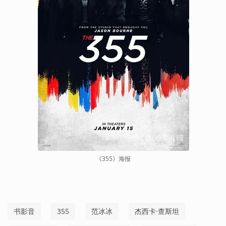
《355》海报
书影音
355
范冰冰
杰西卡·查斯坦