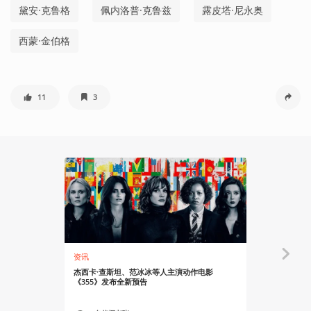
黛安·克鲁格
佩内洛普·克鲁兹
露皮塔·尼永奥
西蒙·金伯格
11
3
资讯
资讯
杰西卡·查斯坦、范冰冰等人主演动作电影
Apple 
《355》发布全新预告
导预告