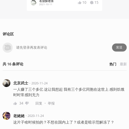
名侦探老张
札幌Sa
10
15
2021-10-11
2021-06
评论区
发送
共
16
条
评论
热门
最新
北京武士
・
2020-11-24
一人赚了三个多亿 这让我想起 我有三个多亿同胞在这世上 感到饥饿
时时常感到无力
・
34
回复
举报
老姥姥
・
2020-11-24
这片子啥时候拍的？不想在国内上了？或者是暗示范解冻了？