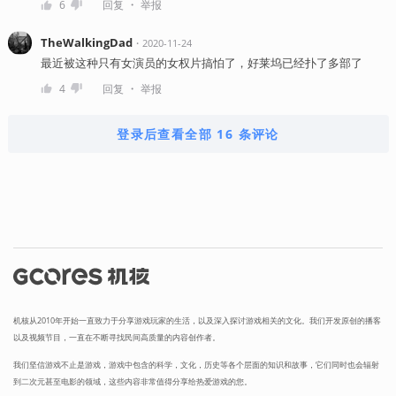
・
6
回复
举报
TheWalkingDad
・
2020-11-24
最近被这种只有女演员的女权片搞怕了，好莱坞已经扑了多部了
・
4
回复
举报
登录后查看全部 16 条评论
机核从2010年开始一直致力于分享游戏玩家的生活，以及深入探讨游戏相关的文化。我们开发原创的播客
以及视频节目，一直在不断寻找民间高质量的内容创作者。
我们坚信游戏不止是游戏，游戏中包含的科学，文化，历史等各个层面的知识和故事，它们同时也会辐射
到二次元甚至电影的领域，这些内容非常值得分享给热爱游戏的您。