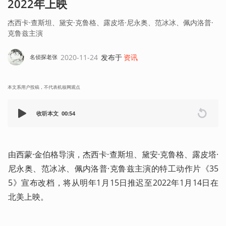
2022年上映
杰西卡·查斯坦、黛安·克鲁格、露皮塔·尼永奥、范冰冰、佩内洛普·
克鲁兹主演
2020-11-24
发布于
资讯
名侦探老张
本文系用户投稿，不代表机核网观点
收听本文
00:54
由西蒙·金伯格导演，杰西卡·查斯坦、黛安·克鲁格、露皮塔·
尼永奥、范冰冰、佩内洛普·克鲁兹主演的特工动作片《35
5》宣布改档，将从明年1月15日推迟至2022年1月14日在
北美上映。