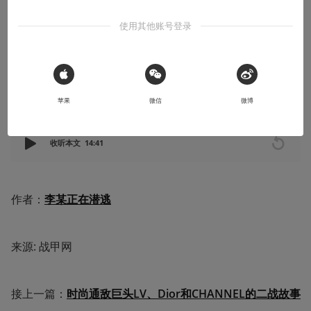
瑞士不仅是一个国家，一个永久中立的欧洲国家，也是一个国家品
使用其他账号登录
牌
2020-08-26
Tiberius
 Sign in with Apple
苹果
微信
微博
本文系用户投稿，不代表机核网观点
收听本文
14:41
作者：
李某正在潜逃
来源: 战甲网
接上一篇：
时尚通敌巨头LV、Dior和CHANNEL的二战故事