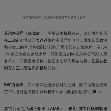
珍珠港事件前，美国海军也是苏尔寿的重点客户。
苏尔寿公司（Sulzer）
，主要从事机械制造。该公司的高层
在二战前夕就公开表达过纳粹主义同情倾向，后来又因政治
和收益上的考虑将德国分部的厂房全部转让给纳粹。在194
1年美国也宣布参战之际，同盟国立刻将苏尔寿公司列入黑
名单中，只因后者坚持向德国出售航海用柴油机，甚至在收
到官方正式警告后仍拒绝妥协。
IWC万国表
，又一家四处逢源发财的公司，除了做英国皇家
空军生意外也替德军轰炸机部队及U艇编队制造军用时计。
其它公司包括
瑞士铝业（AIAG）
、
布朗-博韦利机械制造