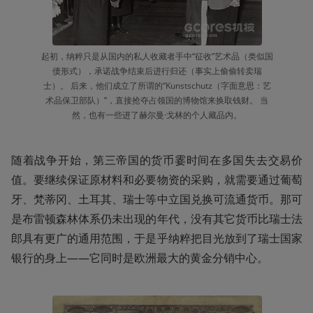
起初，纳粹只是从国内的私人收藏者手中“征收”艺术品（类似国
债形式），承诺战争结束后进行归还（事实上偷偷转卖瑞
士）。 后来，他们成立了所谓的“Kunstschutz（字面意思：艺
术品保卫部队）”，直接抢夺占领国的博物馆来换取钱财。 当
然，也有一些进了赫尔曼·戈林的个人藏品内。
随着战争开始，第三帝国的货币霎时间在多国失去交易价
值。要继续保证原材料和必要物资的采购，就需要通过葡萄
牙、梵蒂冈、土耳其、瑞士等中立国兑换可流通货币。那可
是布雷顿森林体系仍未出现的年代，没有其它货币比瑞士法
郎具有更广的通用范围，于是乎纳粹把目光放到了瑞士国家
银行的身上——它同时是欧洲最大的黄金分销中心。