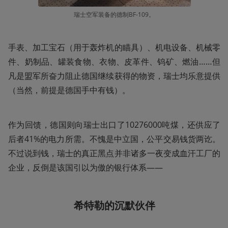
瑞士空军装备的德制BF-109。
手表、加工宝石（用于轰炸机的瞄具）、机电设备、机械零
件、奶制品、罐装食物、衣物、皮革件、钨矿、燃油……但
凡是盟军所奋力阻止德国继续获得的物资，瑞士均乐意提供
（当然，前提是德国手中有钱）。
作为回馈，德国则向瑞士出口了10276000吨煤，还供应了
后者41%的电力所需。不愧是中立国，公平交易钱货两讫。
不过说到钱，瑞士的真正黑点并非诸多一夜变成血汗工厂的
企业，反倒是该国引以为傲的银行体系——
希特勒的沉默伙伴