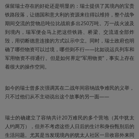
保留瑞士存在的好处还是明显的：瑞士提供了其境内的宝贵
铁路段落，让德国和意大利的资源来往得以维持，整个战争
期间交流的货物总吨位比战前多出250万吨。万一战火波及
到境内，瑞军便会马上把这些铁路、桥梁、交流道全部炸
毁，用切断德意连接的方式以示中立。同时，瑞士政府也明
确了哪些物资可以过境，哪些则不行——比如说运兵列车和
军用物资不得通行。但是如何界定“军用物资”，事实上存在
着很大的操作空间。
如今的瑞士曾多次强调其在二战年间容纳战争难民的义举，
只不过他们从不主动说出这个故事的另一面——
瑞士的确建立了容纳共计20万难民的多个营地（其中犹太
人约两万），但并不考虑这些人日后的生计和身份甄别后的
生活问题。尤其是当发现境内的犹太人社区一旦收容外来同