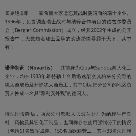
雀巢绝非唯一一家希望大家遗忘其战时阴暗面的瑞士企业。
1996年，负责调查瑞士战时与纳粹合作项目的伯杰尔委员
会（Bergier Commission）成立，经其2002年生成的公开
报告中，无数知名瑞士品牌的劣迹纷纷暴露于天下。其中
有：
诺华制药（Novartis）
，其前身为Ciba与Sandoz两大化工
企业，均在1933年希特勒上台后迅速架空其柏林分公司的
犹太裔成员及开除犹太裔员工，其中Ciba把分公司的地区负
责人换成一名具“雅利安外观”的德国人。
待法国投降后，两家公司都派人去波兰开厂为纳粹生产染
料、药物及其它化工制品，也同样存在使用强制劳工的情况
（包括61名盟军战俘、150名西欧籍劳工，其中33名法国籍