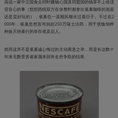
虽说一家中立国食企同时赚轴心国及同盟国的钱算不上啥违
背良心的事（想想西线双方在休整时都拿出雀巢咖啡的画面
还是蛮好玩的），雀巢也一直顺风顺水过着日子。不过在2
000年，雀巢忽然宣布捐款250万瑞士法郎，用于抚恤纳粹
种族灭绝暴行的幸存者及后人。
然而这并不是雀巢诚心悔过的主动善意之举，而是长达数十
年来无数受害者家属来回奔走所争取的结果。