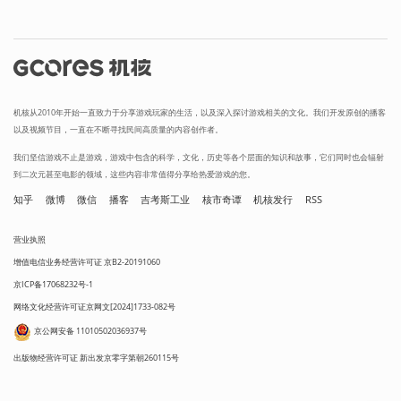
机核从2010年开始一直致力于分享游戏玩家的生活，以及深入探讨游戏相关的文化。我们开发原创的播客
以及视频节目，一直在不断寻找民间高质量的内容创作者。
我们坚信游戏不止是游戏，游戏中包含的科学，文化，历史等各个层面的知识和故事，它们同时也会辐射
到二次元甚至电影的领域，这些内容非常值得分享给热爱游戏的您。
知乎
微博
微信
播客
吉考斯工业
核市奇谭
机核发行
RSS
营业执照
增值电信业务经营许可证 京B2-20191060
京ICP备17068232号-1
网络文化经营许可证京网文[2024]1733-082号
京公网安备 11010502036937号
出版物经营许可证 新出发京零字第朝260115号