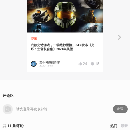
资讯
资讯
六款史诗游戏，一场绝妙冒险。343i发布《光
4K、120
环：士官长合集》2021年展望
11月17日
势不可挡的肖尔
xzzzzb
24
18
2020-12-18
2020-10
评论区
发送
共
11
条
评论
热门
最新