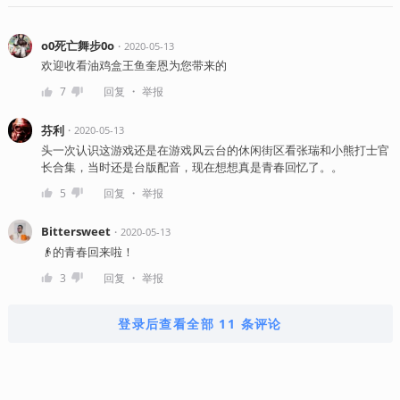
o0死亡舞步0o
・
2020-05-13
欢迎收看油鸡盒王鱼奎恩为您带来的
・
7
回复
举报
芬利
・
2020-05-13
头一次认识这游戏还是在游戏风云台的休闲街区看张瑞和小熊打士官
长合集，当时还是台版配音，现在想想真是青春回忆了。。
・
5
回复
举报
Bittersweet
・
2020-05-13
👴的青春回来啦！
・
3
回复
举报
登录后查看全部 11 条评论