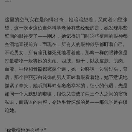
这里的空气实在是闷得出奇，她暗暗想着，又向着四壁张
望，这一次令这位自然科学老师有些经验的是，她发现那些
壁画的眼神变了——刚才，她记得进门时这些壁画的眼神都
空洞地直视前方，而现在，所有人的眼神似乎都盯着自己。
不论男女，所有瞳孔都死死地看着他，那鹰一样的眼神像是
打量猎物一般将她的头颅、四肢、躯干，以及皮肤、肌肉、
血液、神经和骨骼都窥探个遍，她一边哆嗦一边转过头，背
后，那个伊丽莎白装饰的男人正眯着眼看着她，她下意识地
攥紧了拳头，她听到耳畔有窸窸窣窣的，细小的低语，先是
如同一个人默默的嘟囔，很快又变成了两三个人之间的窃窃
私语，而话语的内容，令她毛骨悚然的是——那似乎是在谈
论她。
“你觉得她怎么样？”