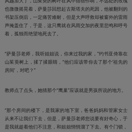
风越加大了，山茱萸的树叶在风中猎猎作响，不远处的玫瑰
也微微摇晃着，萨曼莎回想起古斯塔夫的死因，他被翻到的
书架压倒后，一定痛苦难耐，但是大声呼救却被窗外的雷雨
声掩盖住了，于是，这只鹰就在风雨交加的夜里悲鸣和呼号
着，孤独而绝望地死去了。
“萨曼莎老师，我听姐姐说，你来过我的家，”约书亚倚靠在
山茱萸树上，揉了揉眼睛，“他们应该带你去了那个‘祖先的
房间’，对吧？”
教师点了点头，她猜那个“鹰巢”应该就是男孩所说的地方。
“那个房间的楼下，是我家的地下室，爸爸妈妈和管家女士
从来不让我们下去，但是，萨曼莎老师您说要有好奇心，于
是我就趁着他们不注意，和姐姐悄悄溜了下去。有个门锁，