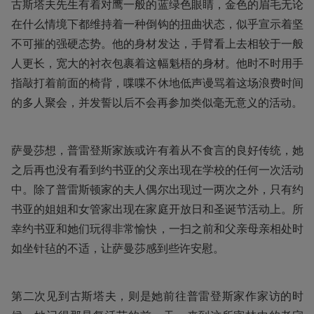
古斯塔夫先生有着对鹰一般的蓝绿色眼睛，金色的眉毛无论
在什么情境下都维持着一种倒钩的扭曲状态，似乎宣示着坚
不可摧的强硬态势。他的身材发达，手臂看上去相较于一般
人更长，宽大的衬衣包裹着这幅魁梧的身材。他时不时用手
指敲打着前面的椅背，喋喋不休地低声谩骂着这场浪费时间
的多人聚会，并发誓以后不会再参加类似毫无意义的活动。
萨曼莎想，普雷登斯家族或许有着从不食言的良好传统，她
之后再也没有看到约书亚的父亲出现在学校的任何一次活动
中。除了普雷斯顿家的夫人偶尔出现过一两次之外，只有约
书亚的姐姐和女管家出现在家庭开放日和圣诞节活动上。所
幸约书亚和她们玩得非常愉快，一扫之前和父亲母亲相处时
如坐针毡的不适，让萨曼莎感到些许安慰。
第二次见到古斯塔夫，则是她前往普雷登斯家作家访的时