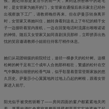
候。她记得那是复活节的前一天，来到这所密林中的老宅
时，是女管家为她开的门，女管家在通报后表示家主已经外
出视察旗下工厂，请教师晚些再来。但在萨曼莎转身离开
时，女管家又将她叫住，她转身看到这名上了年纪的精干女
子一边接听着室内座机，一边在回复电话时流露出唯唯诺诺
的神情。随后又女管家又如同喜剧演员那样，立即挤弄出热
忱的笑容邀请教师小姐前往待客厅稍作休息。
她们从花团锦簇的前院经过，途径一棵参天的松针树。这棵
松树的树干足有三个成年人合抱那样粗壮，繁盛的松针在空
气中飘散出细密的松香气味，似乎彰显着普雷登斯家族的悠
久历史。萨曼莎小心翼翼地跨过地上凸起的树根，跟着女管
家进入前厅。
阳光似乎被突然斩断了——房间四面的窗户都紧紧地关闭
着，厚重的酒红色窗帘将整面墙壁都严严实实地遮掩了起