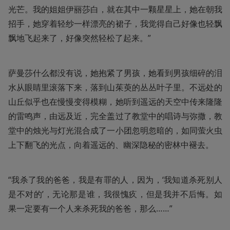
光芒。我的姐姐伊丽莎白，就在其中一颗星星上，她在朝我
招手，她穿着轻纱一样漂亮的裙子，我觉得自己好像也轻飘
飘地飞起来了，好像突然轻松了起来。”
萨曼莎什么都没有说，她抱紧了男孩，她看到男孩细碎的泪
水从眼睛里滚落下来，落到山茱萸的丛丛叶子里。不远处的
山丘似乎也在慢慢变得模糊，她听到遥远的天空中传来隆隆
的雷鸣声，由远及近，完全盖过了教堂中的唱诗与弥撒，教
堂中的烛光与灯光混合成了一小团忽明忽暗的，如同萤火虫
上下翻飞的光点，向着遥远的、幽深隐秘的密林中褪去。
“我杀了我的爸爸，我是有罪的人，因为，‘我知道杀死别人
是不对的’，无论那是谁，我很愧疚，但是我并不后悔。如
果一定要有一个人来杀死我的爸爸，那么……”