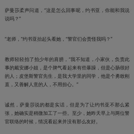
萨曼莎柔声问道，“这是怎么回事呢，约书亚，你能和我说
说吗？”
“老师，”约书亚抬起头看她，“警官们会责怪我吗？”
教师轻轻拍了拍少年的肩膀，“我不知道，小家伙，负责此
事的戴安娜小姐，是个脾气看起来有些暴躁，但是心肠很好
的人；皮堡斯警官先生，是我大学里的同学，他是个勇敢刚
直，又善解人意的人，不用担心。”
诚然，萨曼莎说的都是实话，但是为了让约书亚不那么紧
张，她确实是稍微加工了一些。至少，她昨天早上与两位警
官联络的时候，情况看起来并没有那么友好。