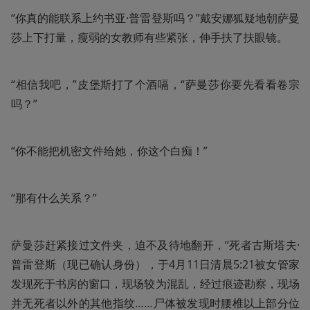
“你真的能联系上约书亚·普雷登斯吗？”戴安娜狐疑地朝萨曼
莎上下打量，瘦弱的女教师有些紧张，伸手扶了扶眼镜。
“相信我吧，”皮堡斯打了个酒嗝，“萨曼莎你要先看看卷宗
吗？”
“你不能把机密文件给她，你这个白痴！”
“那有什么关系？”
萨曼莎赶紧接过文件夹，迫不及待地翻开，“死者古斯塔夫·
普雷登斯（现已确认身份），于4月11日清晨5:21被女管家
发现死于书房的窗口，现场较为混乱，经过痕迹勘察，现场
并无死者以外的其他指纹……尸体被发现时腰椎以上部分位