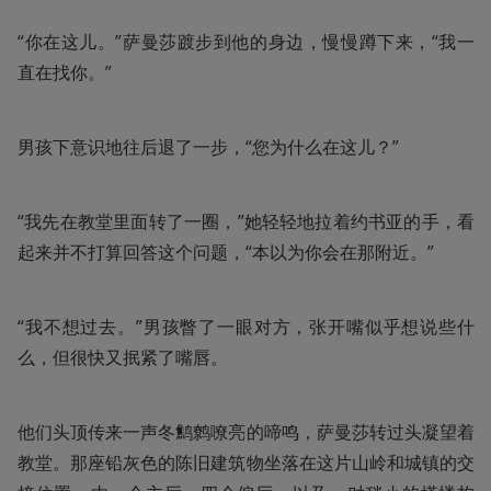
“你在这儿。”萨曼莎踱步到他的身边，慢慢蹲下来，“我一
直在找你。”
男孩下意识地往后退了一步，“您为什么在这儿？”
“我先在教堂里面转了一圈，”她轻轻地拉着约书亚的手，看
起来并不打算回答这个问题，“本以为你会在那附近。”
“我不想过去。”男孩瞥了一眼对方，张开嘴似乎想说些什
么，但很快又抿紧了嘴唇。
他们头顶传来一声冬鹪鹩嘹亮的啼鸣，萨曼莎转过头凝望着
教堂。那座铅灰色的陈旧建筑物坐落在这片山岭和城镇的交