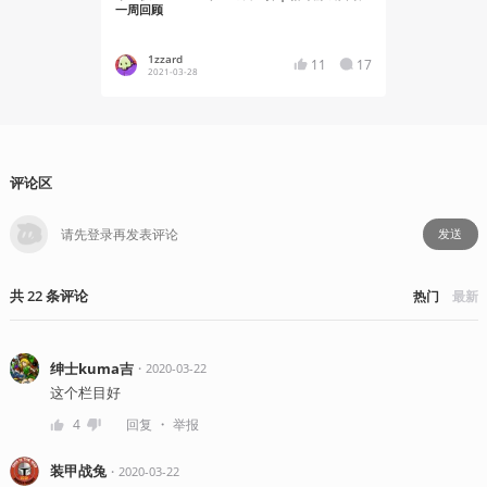
一周回顾
顾
1zzard
1zzard
11
17
2021-03-28
2020-09
评论区
发送
共
22
条
评论
热门
最新
绅士kuma吉
・
2020-03-22
这个栏目好
・
4
回复
举报
装甲战兔
・
2020-03-22