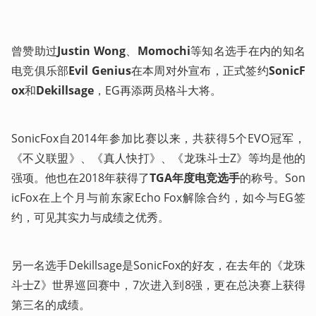
曾赞助过
Justin Wong
、
Momochi
等知名选手在内的知名
电竞俱乐部
Evil Genius
在本周对外宣布，正式签约
SonicF
ox
和
Dekillsage
，EG再添两员格斗大将。
SonicFox自2014年参加比赛以来，共获得5个EVO冠军，
《不义联盟》、《真人快打》、《龙珠斗士Z》等均是他的
强项。他也在2018年获得了
TGA年度电竞选手
的称号。Son
icFox在上个月与前东家Echo Fox解除合约，如今与EG签
约，可见其实力与成绩之优秀。
另一名选手Dekillsage是SonicFox的好友，在去年的《龙珠
斗士Z》世界巡回赛中，7次进入到8强，更在总决赛上获得
第三名的成绩。