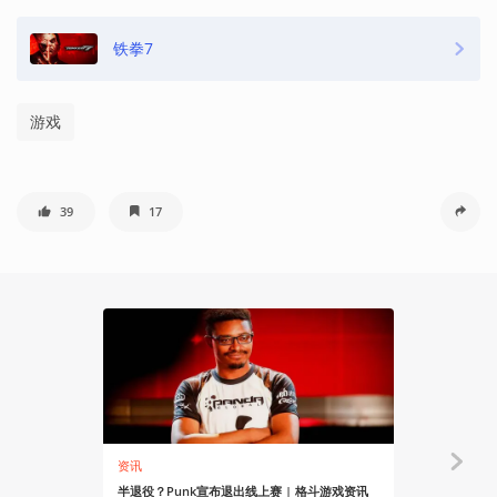
铁拳7
游戏
39
17
资讯
资讯
半退役？Punk宣布退出线上赛 | 格斗游戏资讯
《VR战士》