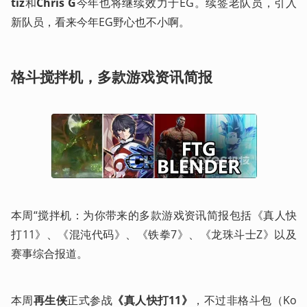
tiz
和
Chris G
今年也将继续效力于EG。续签老队员，引入
新队员，看来今年EG野心也不小啊。
格斗搅拌机，多款游戏资讯简报
本周“搅拌机：为你带来的多款游戏资讯简报包括《真人快
打11》、《混沌代码》、《铁拳7》、《龙珠斗士Z》以及
赛事综合报道。
本周
再生侠
正式参战
《真人快打11》
，不过非格斗包（Ko