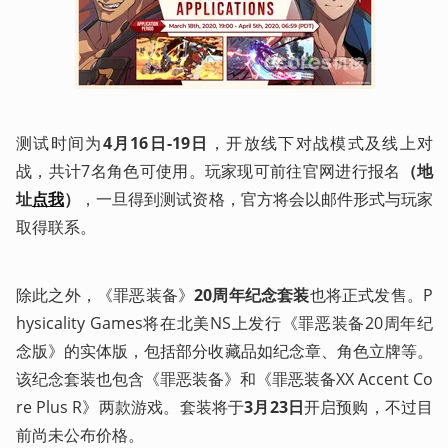
测试时间为
4月16日-19日
，开放线下对战模式及线上对
战，共计7名角色可使用。玩家现可前往官网进行报名
（地
址
点我
）
，一旦得到测试资格，官方将会以邮件形式与玩家
取得联系。
除此之外，《罪恶装备》
20周年纪念套装
也将正式发售。P
hysicality Games将在北美NS上发行《罪恶装备20周年纪
念版》的实体版，包括部分收藏品如纪念章、角色立牌等。
该纪念套装也包含《罪恶装备》和《罪恶装备XX Accent Co
re Plus R》两款游戏。套装将于
3月23日
开启预购，不过目
前尚未公布价格。