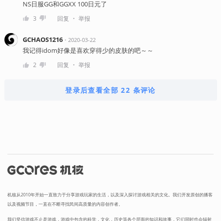
NS日服GG和GGXX 100日元了
・
3
回复
举报
GCHAOS1216
・
2020-03-22
我记得idom好像是喜欢穿得少的皮肤的吧～～
・
2
回复
举报
登录后查看全部 22 条评论
机核从2010年开始一直致力于分享游戏玩家的生活，以及深入探讨游戏相关的文化。我们开发原创的播客
以及视频节目，一直在不断寻找民间高质量的内容创作者。
我们坚信游戏不止是游戏，游戏中包含的科学，文化，历史等各个层面的知识和故事，它们同时也会辐射