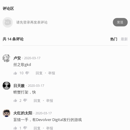
评论区
发送
共
14
条
评论
热门
最新
卢安
・
2020-03-17
丝之歌gkd
・
10
回复
举报
日天嗷
・
2020-03-17
螃蟹打架，快
・
2
回复
举报
火红的太阳
・
2020-03-17
盲猜一手，有Devolver Digital发行的游戏
・
1
回复
举报