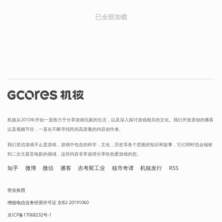
已全部加载
机核从2010年开始一直致力于分享游戏玩家的生活，以及深入探讨游戏相关的文化。我们开发原创的播客
以及视频节目，一直在不断寻找民间高质量的内容创作者。
我们坚信游戏不止是游戏，游戏中包含的科学，文化，历史等各个层面的知识和故事，它们同时也会辐射
到二次元甚至电影的领域，这些内容非常值得分享给热爱游戏的您。
知乎
微博
微信
播客
吉考斯工业
核市奇谭
机核发行
RSS
营业执照
增值电信业务经营许可证 京B2-20191060
京ICP备17068232号-1