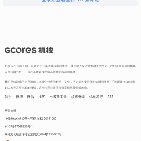
机核从2010年开始一直致力于分享游戏玩家的生活，以及深入探讨游戏相关的文化。我们开发原创的播客
以及视频节目，一直在不断寻找民间高质量的内容创作者。
我们坚信游戏不止是游戏，游戏中包含的科学，文化，历史等各个层面的知识和故事，它们同时也会辐射
到二次元甚至电影的领域，这些内容非常值得分享给热爱游戏的您。
知乎
微博
微信
播客
吉考斯工业
核市奇谭
机核发行
RSS
营业执照
增值电信业务经营许可证 京B2-20191060
京ICP备17068232号-1
网络文化经营许可证京网文[2024]1733-082号