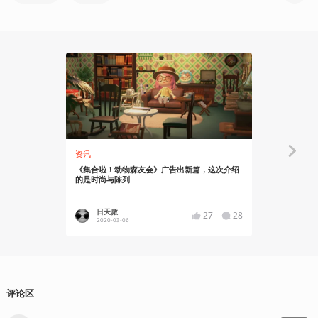
资讯
资讯
《集合啦！动物森友会》广告出新篇，这次介绍
两段《集合
的是时尚与陈列
不介意提前
日天嗷
小五_Kl
27
28
2020-03-06
2020-02
评论区