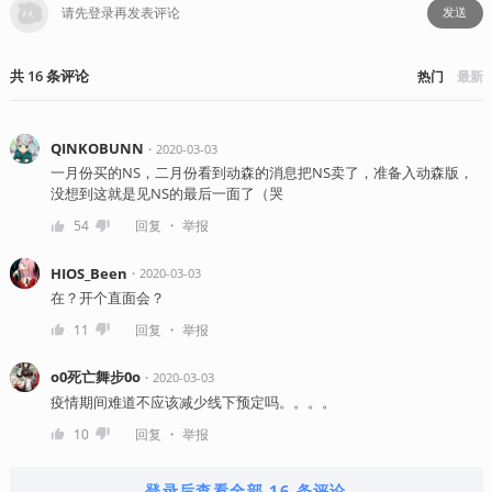
发送
共
16
条
评论
热门
最新
QINKOBUNN
・
2020-03-03
一月份买的NS，二月份看到动森的消息把NS卖了，准备入动森版，
没想到这就是见NS的最后一面了（哭
・
54
回复
举报
HIOS_Been
・
2020-03-03
在？开个直面会？
・
11
回复
举报
o0死亡舞步0o
・
2020-03-03
疫情期间难道不应该减少线下预定吗。。。。
・
10
回复
举报
登录后查看全部 16 条评论