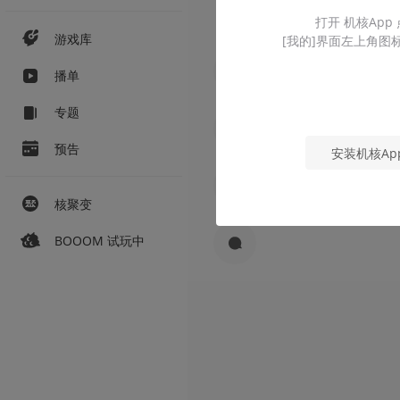
打开 机核App
游戏库
[我的]界面左上角图
播单
专题
预告
安装机核Ap
核聚变
BOOOM 试玩中