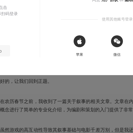
本文系用户投稿，不代表机核网观点
 点击
标扫码登录
使用其他账号登录
收听本文
08:32
首先，我要很明确的指出，这是一篇简单实用的推荐文章。我
 Sign in with Apple
p
够给读者，尤其是已经初步学习过编剧体系的读者一些启发，
苹果
微信
系，用新思路把故事经营的更加漂亮。
好的，让我们回到正题。
在农历春节之前，我收到了一篇关于叙事的相关文章。文章在
概念进行了简单的专业化介绍，为编剧和策划的入门提供了非常
虽然游戏的高互动性导致其叙事基础与电影千差万别，但是我