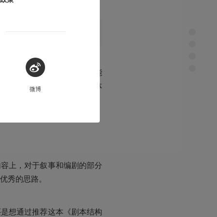
希望丹·奥班农和他的这本书能
让他们学会跳出自己的固定体
微博
内容上，对于叙事和编剧的部分
优秀的思路。
还是想通过推荐这本《剧本结构