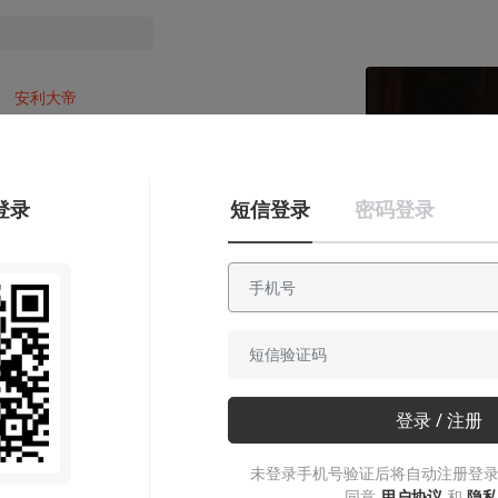
安利大帝
进阶的入门：丹·奥
班农和《剧本结构
登录
短信登录
密码登录
设计》
我会讲故事，你也会讲故事，为啥别人
听我讲？这是高科技！
ChristheChrist1
2020-02-01
登录 / 注册
未登录手机号验证后将自动注册登录
同意
用户协议
和
隐私