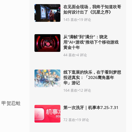
在见面会现场，我终于知道吹哥
如何设计出了《沉星之序》
145
喜欢
•
19
评论
从"满帧"到"满分"：骁龙
用"AI+游戏"推动下个移动游戏
黄金十年
44
喜欢
•
4
评论
线下逛展的快乐，在于看到梦想
投进真实：「2026鹰角嘉年
华」游记
164
喜欢
•
12
评论
、甲贺忍蛙
第一次洗牙｜机事本7.25-7.31
72
喜欢
•
19
评论