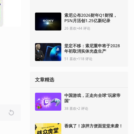
索尼公布2026财年Q1财报，
PSN月活创1.25亿新纪录
26
喜欢
•
44
评论
坚定不移：索尼重申将于2028
年初取消实体光盘生产
51
喜欢
•
118
评论
文章精选
中国游戏，正走向全球“玩家帝
国”
38
喜欢
•
2
评论
香疯了！凉拌方便面堂堂来袭！