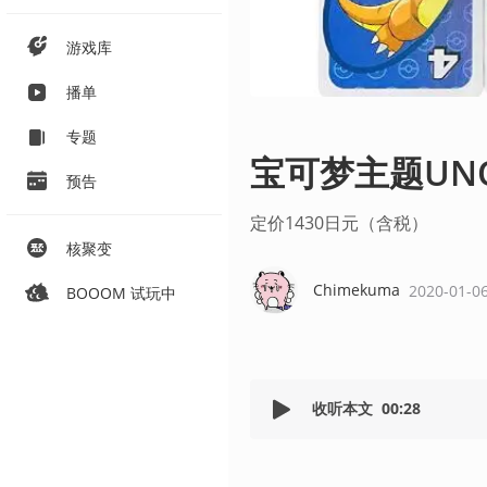
游戏库
播单
专题
宝可梦主题UNO
预告
定价1430日元（含税）
核聚变
Chimekuma
2020-01-0
BOOOM 试玩中
收听本文
00:28