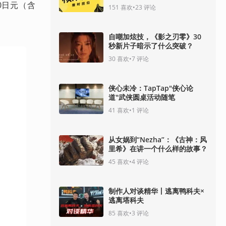
0日元（含
151
喜欢
•
23
评论
自嘲加炫技，《影之刃零》30
秒新片子暗示了什么突破？
30
喜欢
•
7
评论
侠心未冷：TapTap"侠心论
道"武侠圆桌活动随笔
41
喜欢
•
1
评论
从女娲到“Nezha”：《古神：风
里希》在讲一个什么样的故事？
45
喜欢
•
4
评论
制作人对谈精华丨逃离鸭科夫×
逃离塔科夫
85
喜欢
•
3
评论