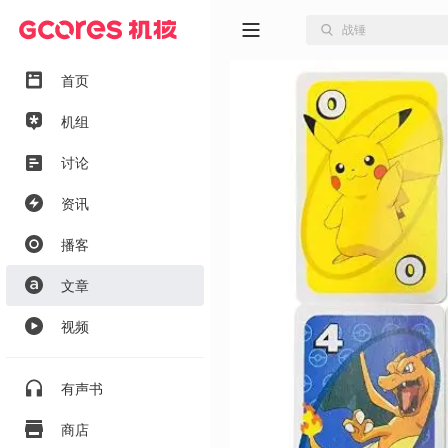
首页
机组
讨论
资讯
播客
文章
视频
有声书
商店