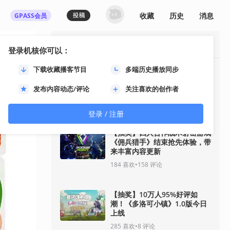
收藏
历史
消息
GPASS会员
最热资讯
登录机核你可以：
下载收藏播客节目
多端历史播放同步
《影之刃零》8月12日开启预
售！11分钟全新实机即将揭
发布内容动态/评论
关注喜欢的创作者
晓！
91
喜欢
•
33
评论
登录 / 注册
【抽奖】四人合作战术射击游戏
《佣兵猎手》结束抢先体验，带
来丰富内容更新
184
喜欢
•
158
评论
【抽奖】10万人95%好评如
潮！《多洛可小镇》1.0版今日
上线
285
喜欢
•
8
评论