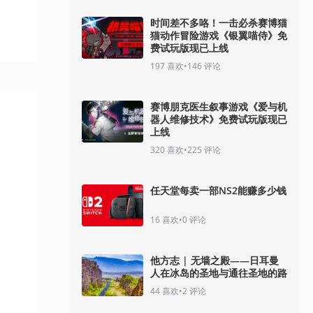
时间差不多咯！一击必杀赛博猫
猫动作冒险游戏《银翼喵侍》免
费试玩版现已上线
197
喜欢
•
146
评论
赛博朋克医生叙事游戏《爱与机
器人维修技术》免费试玩版现已
上线
320
喜欢
•
225
评论
任天堂每卖一部NS2能赚多少钱
16
喜欢
•
0
评论
他方志 | 无墙之殿——日耳曼
人在冰岛的圣地与通往圣地的路
44
喜欢
•
2
评论