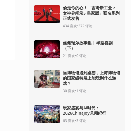
偷走你的心！「吉考斯工业 ×
女神异闻录5 皇家版」联名系列
正式发售
434
喜欢
•
372
评论
丝佩瑞尔故事集 | 半路喜剧
（下）
21
喜欢
•
0
评论
当博物馆遇到桌游，上海博物馆
的国家级特展上能玩到什么游
戏？
30
喜欢
•
1
评论
玩家盛宴与AI时代：
2026ChinaJoy见闻纪行
63
喜欢
•
3
评论