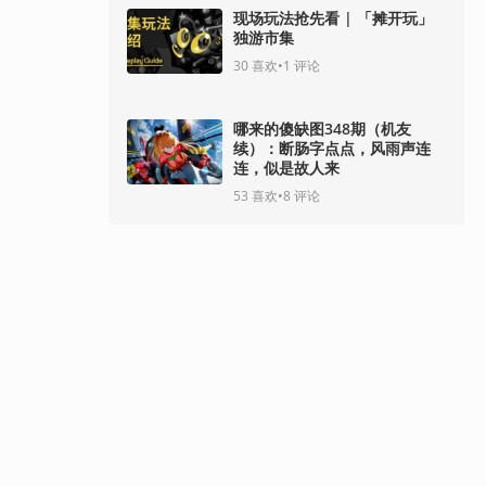
现场玩法抢先看 | 「摊开玩」
独游市集
30
喜欢
•
1
评论
哪来的傻缺图348期（机友
续）：断肠字点点，风雨声连
连，似是故人来
53
喜欢
•
8
评论