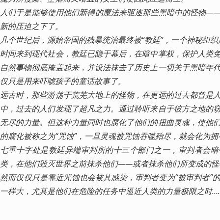
人们于是能够使用他们新得的魔法来驱逐那些黑暗中的怪物—
新的压迫之下了。

几个世纪后，源始帝国的残暴统治最终被“教廷”，一个神秘组织
时间来到现代社会，教廷已隐于幕后，在暗中掌权，保护人类
自然事物彻底掩盖起来，并设法抹去了历史上一切关于黑暗年
仅只是用来吓唬孩子的童话故事了。

远古时，那些游荡于荒芜大地上的怪物，在更远的过去都曾是
中，过去的人们发现了超凡之力。通过聆听来自于彼方之地的
无尽的力量。但这种力量同时也腐化了他们的扭曲灵魂，使他
的腐化被称之为“咒蚀”，一旦灵魂被咒蚀吞噬殆尽，就会化为拥
七重十字处是教廷异端审判所的十三个部门之一，审判者会暗
类，在他们毁灭世界之前抹杀他们——或者抹杀他们所变成的怪物
然而仅仅只是靠近咒蚀也会被其感染，审判者变为“被审判者”
一样大，尤其是他们在危险的任务中逼近人类的力量极限之时…