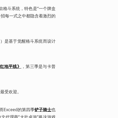
计的另一款格斗系统，特色是“一个牌盒
一招每一式之中都隐含着激烈的
称ESC）是基于觉醒格斗系统而设计
红地平线》
，第三季是与卡普
中最受欢迎。
Exceed的第四季
铲子骑士
也
文代理商“大壮桌游”将这游戏