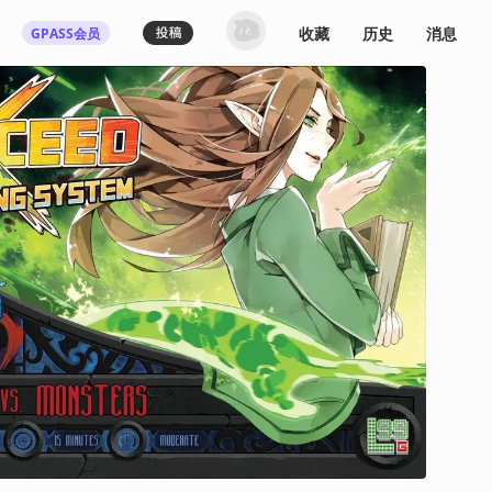
收藏
历史
消息
GPASS会员
登录机核你可以：
下载收藏播客节目
多端历史播放同步
发布内容动态/评论
关注喜欢的创作者
登录 / 注册