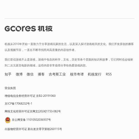
机核从2010年开始一直致力于分享游戏玩家的生活，以及深入探讨游戏相关的文化。我们开发原创的播客
以及视频节目，一直在不断寻找民间高质量的内容创作者。
我们坚信游戏不止是游戏，游戏中包含的科学，文化，历史等各个层面的知识和故事，它们同时也会辐射
到二次元甚至电影的领域，这些内容非常值得分享给热爱游戏的您。
知乎
微博
微信
播客
吉考斯工业
核市奇谭
机核发行
RSS
营业执照
增值电信业务经营许可证 京B2-20191060
京ICP备17068232号-1
网络文化经营许可证京网文[2024]1733-082号
京公网安备 11010502036937号
出版物经营许可证 新出发京零字第朝260115号