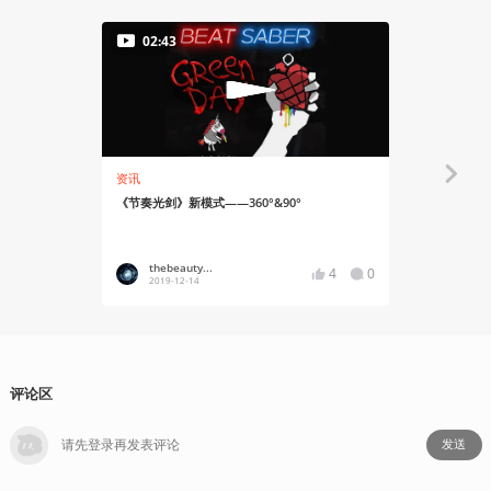
02:43
资讯
资讯
《节奏光剑》新模式——360°&90°
《Beat S
式完整版
thebeauty...
YT17
4
0
2019-12-14
2019-05
评论区
发送