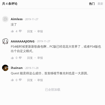
共
4
条
评论
热门
最新
Aimless
・
2019-11-27
没了
・
4
回复
举报
AAAAAAAJIONG
・
2019-11-27
PS4啥时候更新新歌曲包啊，PC版已经花花大世界了，或者PS4版也
出个自定义模式。
・
0
回复
举报
ihainan
・
2019-11-28
Quest 能卖得这么成功，首发移植节奏光剑也是一大原因。
・
0
回复
举报
已全部加载