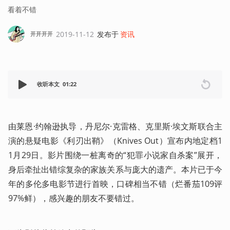
看着不错
2019-11-12
发布于
资讯
开开开开
收听本文
01:22
由莱恩·约翰逊执导，丹尼尔·克雷格、克里斯·埃文斯联合主
演的悬疑电影《利刃出鞘》（Knives Out）宣布内地定档1
1月29日。影片围绕一桩离奇的“犯罪小说家自杀案”展开，
身后牵扯出错综复杂的家族关系与庞大的遗产。本片已于今
年的多伦多电影节进行首映，口碑相当不错（烂番茄109评
97%鲜），感兴趣的朋友不要错过。