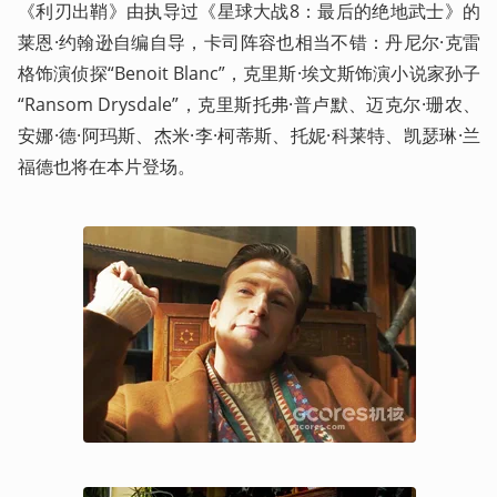
《利刃出鞘》由执导过《星球大战8：最后的绝地武士》的
莱恩·约翰逊自编自导，卡司阵容也相当不错：丹尼尔·克雷
格饰演侦探“Benoit Blanc”，克里斯·埃文斯饰演小说家孙子
“Ransom Drysdale”，克里斯托弗·普卢默、迈克尔·珊农、
安娜·德·阿玛斯、杰米·李·柯蒂斯、托妮·科莱特、凯瑟琳·兰
福德也将在本片登场。