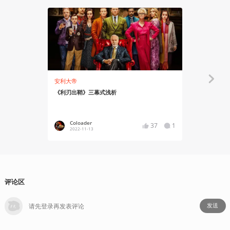
安利大帝
有感而发
《利刃出鞘》三幕式浅析
《利刃出鞘》
Coloader
Christh
37
1
2022-11-13
2019-12
评论区
发送