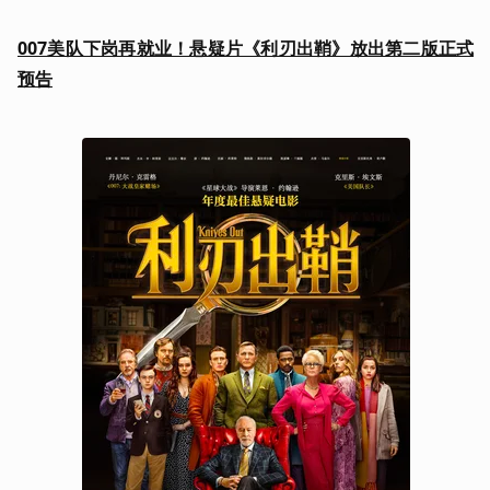
007美队下岗再就业！悬疑片《利刃出鞘》放出第二版正式
预告