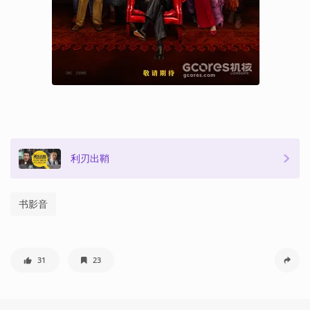
利刃出鞘
书影音
31
23