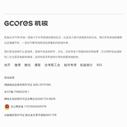
机核从2010年开始一直致力于分享游戏玩家的生活，以及深入探讨游戏相关的文化。我们开发原创的播客
以及视频节目，一直在不断寻找民间高质量的内容创作者。
我们坚信游戏不止是游戏，游戏中包含的科学，文化，历史等各个层面的知识和故事，它们同时也会辐射
到二次元甚至电影的领域，这些内容非常值得分享给热爱游戏的您。
知乎
微博
微信
播客
吉考斯工业
核市奇谭
机核发行
RSS
营业执照
增值电信业务经营许可证 京B2-20191060
京ICP备17068232号-1
网络文化经营许可证京网文[2024]1733-082号
京公网安备 11010502036937号
出版物经营许可证 新出发京零字第朝260115号