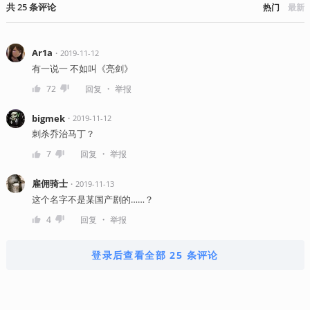
共
25
条
评论
热门
最新
Ar1a
・
2019-11-12
有一说一 不如叫《亮剑》
・
72
回复
举报
bigmek
・
2019-11-12
刺杀乔治马丁？
・
7
回复
举报
雇佣骑士
・
2019-11-13
这个名字不是某国产剧的……？
・
4
回复
举报
登录后查看全部 25 条评论