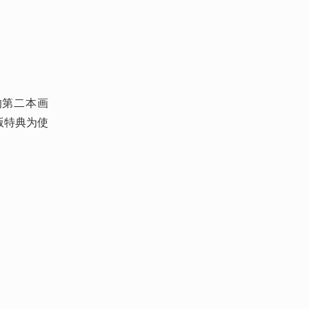
K》的第二本画
版特典为使