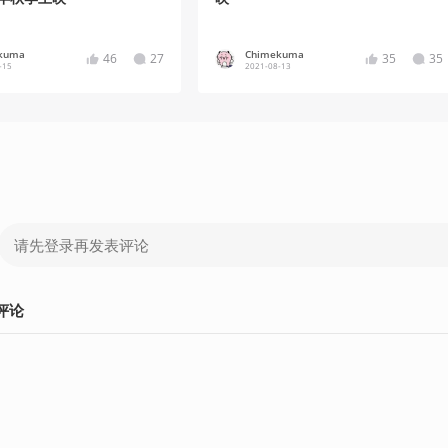
kuma
Chimekuma
46
27
35
35
-15
2021-08-13
评论