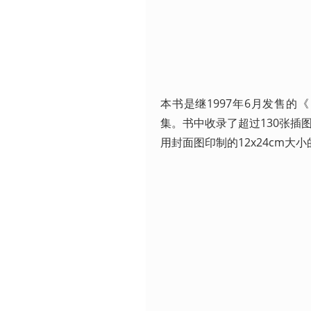
本书是继1997年6月发售的《 IN
集。书中收录了超过130张插
用封面图印制的12x24cm大