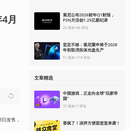
索尼公布2026财年Q1财报，
年4月
PSN月活创1.25亿新纪录
26
喜欢
•
44
评论
坚定不移：索尼重申将于2028
年初取消实体光盘生产
51
喜欢
•
118
评论
文章精选
中国游戏，正走向全球“玩家帝
国”
35
喜欢
•
1
评论
4月3日发售，
香疯了！凉拌方便面堂堂来袭！