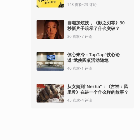
148
喜欢
•
23
评论
自嘲加炫技，《影之刃零》30
秒新片子暗示了什么突破？
30
喜欢
•
7
评论
侠心未冷：TapTap"侠心论
道"武侠圆桌活动随笔
40
喜欢
•
1
评论
从女娲到“Nezha”：《古神：风
里希》在讲一个什么样的故事？
45
喜欢
•
4
评论