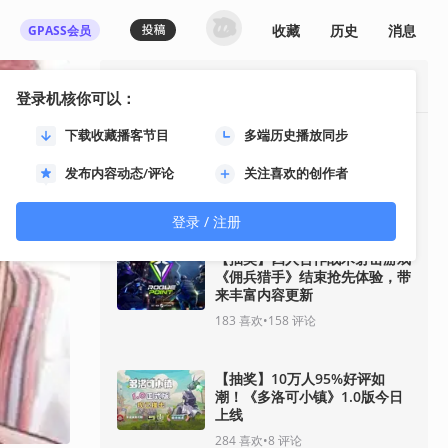
收藏
历史
消息
GPASS会员
最热资讯
登录机核你可以：
下载收藏播客节目
多端历史播放同步
《影之刃零》8月12日开启预
售！11分钟全新实机即将揭
发布内容动态/评论
关注喜欢的创作者
晓！
91
喜欢
•
33
评论
登录 / 注册
【抽奖】四人合作战术射击游戏
《佣兵猎手》结束抢先体验，带
来丰富内容更新
183
喜欢
•
158
评论
【抽奖】10万人95%好评如
潮！《多洛可小镇》1.0版今日
上线
284
喜欢
•
8
评论