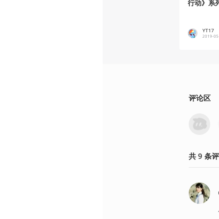
行动》系
YT17
2019-05
评论区
共
9
条
评