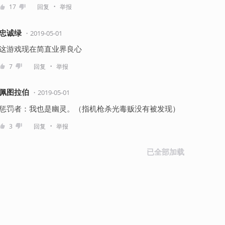
・
17
回复
举报
忠诚绿
・
2019-05-01
这游戏现在简直业界良心
・
7
回复
举报
佩图拉伯
・
2019-05-01
惩罚者：我也是幽灵。（指机枪杀光毒贩没有被发现）
・
3
回复
举报
已全部加载