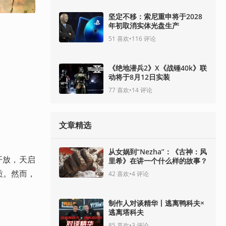
坚定不移：索尼重申将于2028
年初取消实体光盘生产
51
喜欢
•
116
评论
《绝地潜兵2》X《战锤40k》联
动将于8月12日实装
77
喜欢
•
14
评论
文章精选
从女娲到“Nezha”：《古神：风
开放，天启
里希》在讲一个什么样的故事？
质。然而，
42
喜欢
•
4
评论
制作人对谈精华丨逃离鸭科夫×
逃离塔科夫
85
喜欢
•
3
评论