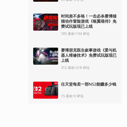
时间差不多咯！一击必杀赛博猫
猫动作冒险游戏《银翼喵侍》免
费试玩版现已上线
185
喜欢
•
134
评论
赛博朋克医生叙事游戏《爱与机
器人维修技术》免费试玩版现已
上线
312
喜欢
•
218
评论
任天堂每卖一部NS2能赚多少钱
15
喜欢
•
0
评论