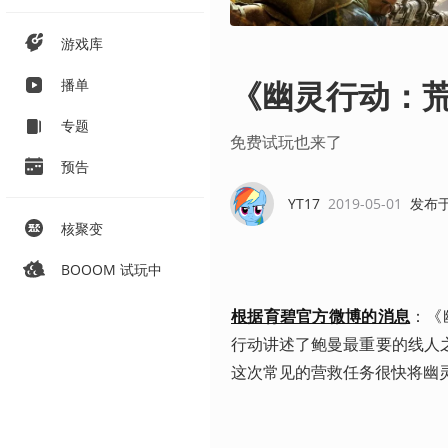
游戏库
《幽灵行动：荒
播单
专题
免费试玩也来了
预告
YT17
2019-05-01
发布
核聚变
BOOOM 试玩中
根据育碧官方微博的消息
：《
行动讲述了鲍曼最重要的线人
这次常见的营救任务很快将幽