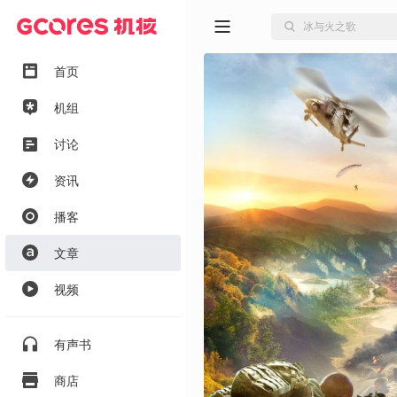
首页
机组
讨论
资讯
播客
文章
视频
有声书
商店