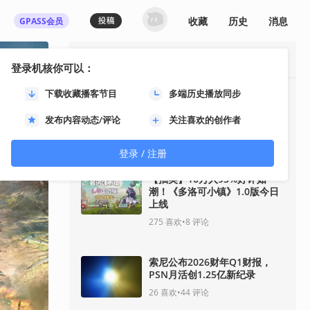
收藏
历史
消息
GPASS会员
最热资讯
登录机核你可以：
下载收藏播客节目
多端历史播放同步
【抽奖】四人合作战术射击游戏
《佣兵猎手》结束抢先体验，带
发布内容动态/评论
关注喜欢的创作者
来丰富内容更新
161
喜欢
•
135
评论
登录 / 注册
【抽奖】10万人95%好评如
潮！《多洛可小镇》1.0版今日
上线
275
喜欢
•
8
评论
索尼公布2026财年Q1财报，
PSN月活创1.25亿新纪录
26
喜欢
•
44
评论