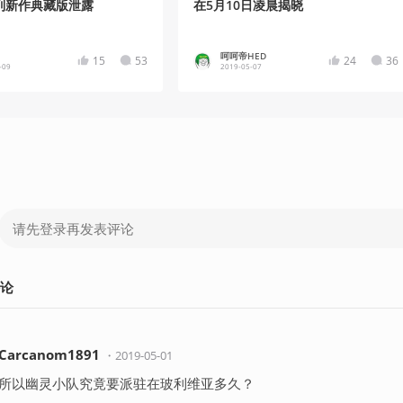
列新作典藏版泄露
在5月10日凌晨揭晓
呵呵帝HED
15
53
24
36
-09
2019-05-07
论
Carcanom1891
・
2019-05-01
所以幽灵小队究竟要派驻在玻利维亚多久？