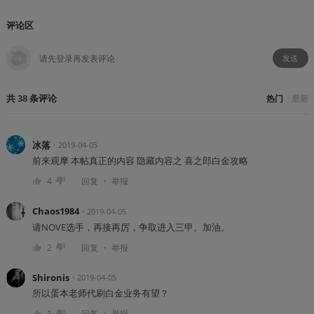
评论区
发送
共
38
条
评论
热门
最新
冰落
・
2019-04-05
前来观摩 本帖真正的内容 隐藏内容之 喜之郎白金攻略
・
4
回复
举报
Chaos1984
・
2019-04-05
请NOVE选手，再接再厉，争取进入三甲。加油。
・
2
回复
举报
Shironis
・
2019-04-05
所以蛋本老师代刷白金业务有望？
・
1
回复
举报