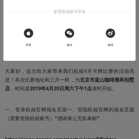
2019年4月机核PokemonTCG月赛预告
使用其他账号登录
以及三月月赛回顾、只狼白金要点攻略
2019-04-15
蛋本PTCG
 Sign in with Apple
苹果
微信
微博
本文系用户投稿，不代表机核网观点
大家好，这次给大家带来我们机核4月卡牌比赛的活动讯
息！本次比赛地址和三月一样，为
北京市蓝山咖啡雍和别墅
店
，时间是
2019年4月20日周六下午1点
准时开始。
一、登录机核官网报名页面一、登陆机核官网的报名页面
（需要登陆机核账号）*感谢蒋公无私奉献*