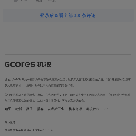
登录后查看全部 38 条评论
机核从2010年开始一直致力于分享游戏玩家的生活，以及深入探讨游戏相关的文化。我们开发原创的播客
以及视频节目，一直在不断寻找民间高质量的内容创作者。
我们坚信游戏不止是游戏，游戏中包含的科学，文化，历史等各个层面的知识和故事，它们同时也会辐射
到二次元甚至电影的领域，这些内容非常值得分享给热爱游戏的您。
知乎
微博
微信
播客
吉考斯工业
核市奇谭
机核发行
RSS
营业执照
增值电信业务经营许可证 京B2-20191060