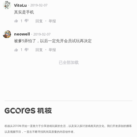
VitoLu
・
2019-02-07
其实是手机
・
1
回复
举报
neowell
・
2019-02-07
被爹5弄怕了，以后一定先开会员试玩再决定
・
1
回复
举报
已全部加载
机核从2010年开始一直致力于分享游戏玩家的生活，以及深入探讨游戏相关的文化。我们开发原创的播客
以及视频节目，一直在不断寻找民间高质量的内容创作者。