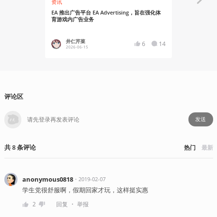
资讯
资讯
EA 推出广告平台 EA Advertising，旨在强化体
Origin不
育游戏内广告业务
用”
井仁芹菜
YT17
6
14
2026-06-15
2020-09
评论区
发送
共
8
条
评论
热门
最新
anonymous0818
・
2019-02-07
学生党很舒服啊，假期回家才玩，这样挺实惠
・
2
回复
举报