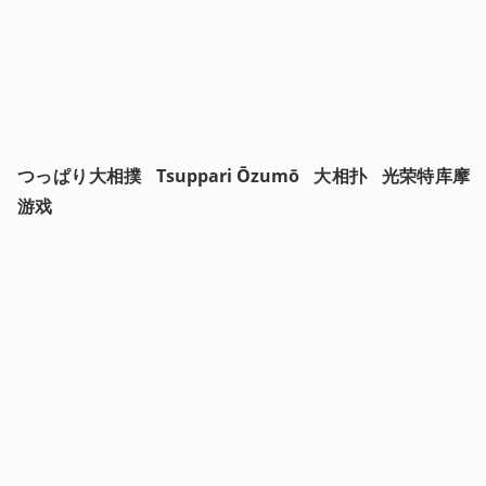
つっぱり大相撲   Tsuppari Ōzumō   大相扑   光荣特库摩
游戏