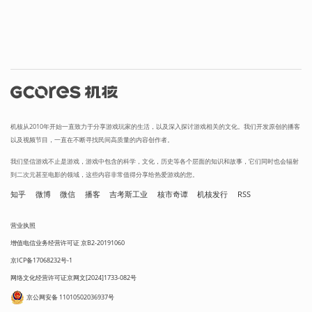
机核从2010年开始一直致力于分享游戏玩家的生活，以及深入探讨游戏相关的文化。我们开发原创的播客
以及视频节目，一直在不断寻找民间高质量的内容创作者。
我们坚信游戏不止是游戏，游戏中包含的科学，文化，历史等各个层面的知识和故事，它们同时也会辐射
到二次元甚至电影的领域，这些内容非常值得分享给热爱游戏的您。
知乎
微博
微信
播客
吉考斯工业
核市奇谭
机核发行
RSS
营业执照
增值电信业务经营许可证 京B2-20191060
京ICP备17068232号-1
网络文化经营许可证京网文[2024]1733-082号
京公网安备 11010502036937号