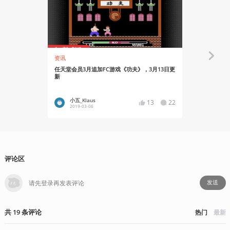
资讯
资讯
任天堂会员3月追加FC游戏《功夫》，3月13日更
任天堂香港将
新
小五_Klaus
小五_Kl
13
22
2019-03-06
2019-02
评论区
发送
共
19
条
评论
热门
最新