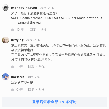
monkey_heaven
・
2019-02-06
来了，是驴子最爱的超级马里奥2
SUPER Mario brother 2！Su！Su！Su！Super Mario brother 2！
——game of the year
・
10
回复
举报
luffying
・
2019-02-06
梦之泉其实一直没有通关过，只打过GBA版打到大树为止。这次有机
会玩玩初版也好。
马里奥USA可以玩玩也挺好，看看被一些视频作者妖魔化又各种被过
分讨论的2代到底玩起来如何。
・
5
回复
举报
ika3eMz
・
2019-02-06
这次的阵容可以
・
0
回复
举报
登录后查看全部 19 条评论