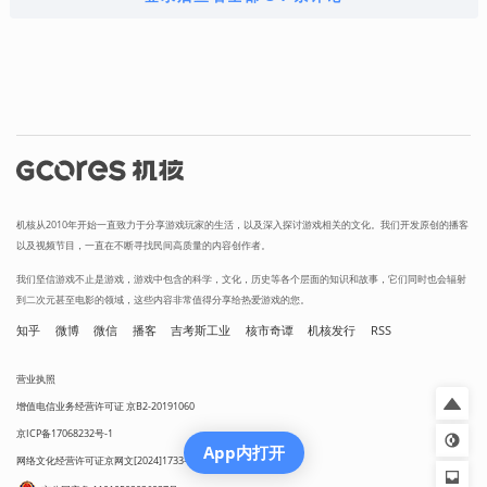
机核从2010年开始一直致力于分享游戏玩家的生活，以及深入探讨游戏相关的文化。我们开发原创的播客
以及视频节目，一直在不断寻找民间高质量的内容创作者。
我们坚信游戏不止是游戏，游戏中包含的科学，文化，历史等各个层面的知识和故事，它们同时也会辐射
到二次元甚至电影的领域，这些内容非常值得分享给热爱游戏的您。
知乎
微博
微信
播客
吉考斯工业
核市奇谭
机核发行
RSS
营业执照
增值电信业务经营许可证 京B2-20191060
京ICP备17068232号-1
App内打开
网络文化经营许可证京网文[2024]1733-082号