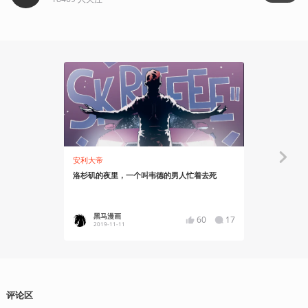
05:24
安利大帝
安利大帝
洛杉矶的夜里，一个叫韦德的男人忙着去死
【动态漫画
黑马漫画
黑马漫
60
17
2019-11-11
2019-09
评论区