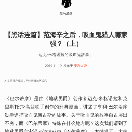
黑马漫画
【黑话连篇】范海辛之后，吸血鬼猎人哪家
强？（上）
迈克·米格诺拉的吸血鬼故事。
2019-11-19
发布于
安利大帝
本文系用户投稿，不代表机核网观点
《巴尔蒂摩》是由《地狱男爵》创作者迈克·米格诺拉和克
里斯托弗·高登联手创作的邪典漫画，讲述了亨利·巴尔蒂摩
勋爵追捕吸血鬼海古斯的故事。关于吸血鬼的故事自古层出
不穷，而《巴尔蒂摩》特殊在什么地方呢？这次我们请到了
地狱男爵宇宙译者倾情献声《巴尔蒂摩》，友情提示：大家