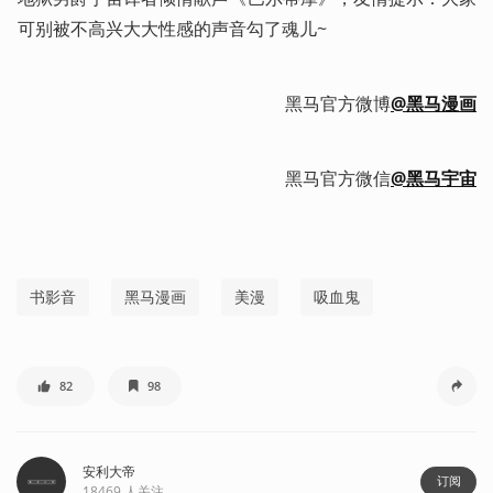
可别被不高兴大大性感的声音勾了魂儿~
黑马官方微博
@黑马漫画
黑马官方微信
@
黑马宇宙
书影音
黑马漫画
美漫
吸血鬼
82
98
安利大帝
订阅
18469
人关注