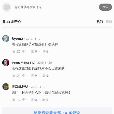
发送
共
34
条
评论
热门
最新
Ryoma
・
2019-11-19
黑马漫画似乎对性感有什么误解
・
32
回复
举报
Penumbra117
・
2019-11-20
没有这张封面我是绝对不会点进来的
・
23
回复
举报
无双战神柒
・
2019-11-19
请问，封面是什么啊，那你能帮帮我吗？
・
12
回复
举报
登录后查看全部 34 条评论