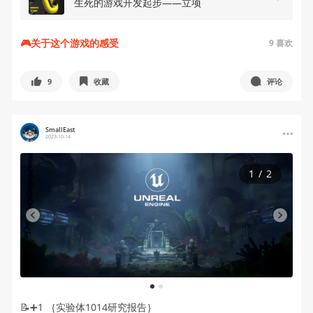
生死的游戏开发起步——立项
🎮关于这个游戏的感受
9
喜欢
9
收藏
评论
SmallEast
2023-10-14
1
/
2
1
2
📝➕1 ｛实验体1014研究报告｝