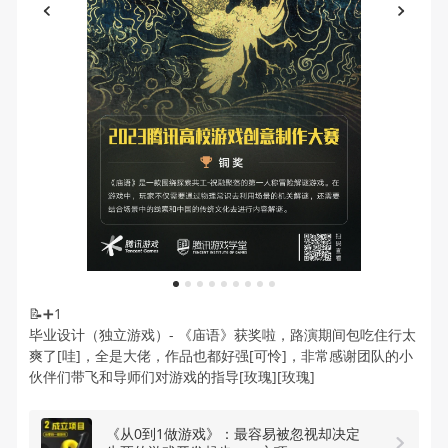
1
2
3
4
5
6
7
8
9
📝➕1
毕业设计（独立游戏）- 《庙语》获奖啦，路演期间包吃住行太
爽了[哇]，全是大佬，作品也都好强[可怜]，非常感谢团队的小
伙伴们带飞和导师们对游戏的指导[玫瑰][玫瑰]
《从0到1做游戏》：最容易被忽视却决定