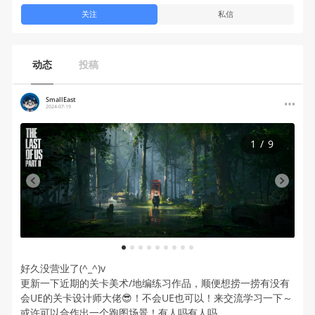
关注
私信
动态
投稿
SmallEast
2024-07-19
1
/
9
1
2
3
4
5
6
7
8
9
好久没营业了(^_^)v
更新一下近期的关卡美术/地编练习作品，顺便想捞一捞有没有
会UE的关卡设计师大佬😎！不会UE也可以！来交流学习一下～
或许可以合作出一个跑图场景！有人吗有人吗