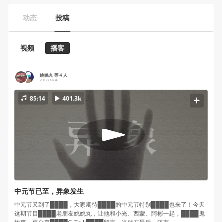
动态
投稿
视频
播客
姚姚丸 等 4 人
2017-09-04
85:14
401.3k
中元节已至，异象发生
中元节又到了████，大家期待████的中元节特别████也来了！今天
这期节目████老朋友姚姚丸，让他和小光、西蒙、阿彬一起，████鬼