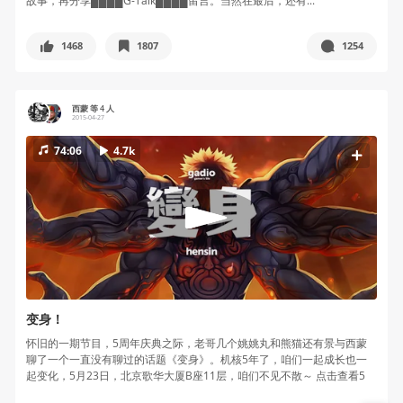
故事，再分享████G-Talk████留言。当然在最后，还有...
1468
1807
1254
西蒙 等 4 人
2015-04-27
74:06
4.7k
变身！
怀旧的一期节目，5周年庆典之际，老哥几个姚姚丸和熊猫还有景与西蒙
聊了一个一直没有聊过的话题《变身》。机核5年了，咱们一起成长也一
起变化，5月23日，北京歌华大厦B座11层，咱们不见不散～ 点击查看5
周...