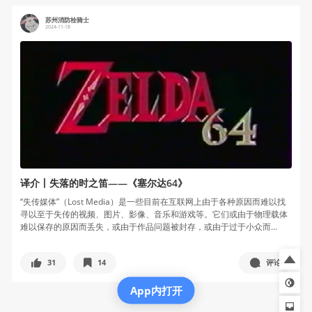
苏州消防栓骑士
2024-11-18
译介丨失落的时之笛——《塞尔达64》
“失传媒体”（Lost Media）是一些目前在互联网上由于各种原因而难以找
寻以至于失传的视频、图片、影像、音乐和游戏等。它们或由于物理载体
难以保存的原因而丢失，或由于作品问题被封存，或由于过于小众而...
31
14
评论
App内打开