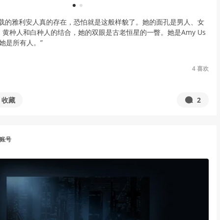
1
2
记载的雅利安人真的存在，恐怕就是这般样貌了。她的面孔是男人、女
黄种人和白种人的结合，她的双眼是古老恒星的一瞥。她是Amy Us
a，她是所有人。”
4
喜欢
收藏
2
用账号