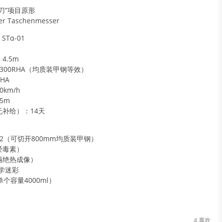
刀”项目原形
zer Taschenmesser
STα-01
4.5m
300RHA（均质装甲钢等效）
HA
km/h
5m
补给）：14天
2（可切开800mm均质装甲钢）
经毒素）
隔绝热成像）
学迷彩
个容量4000ml）
4
喜欢