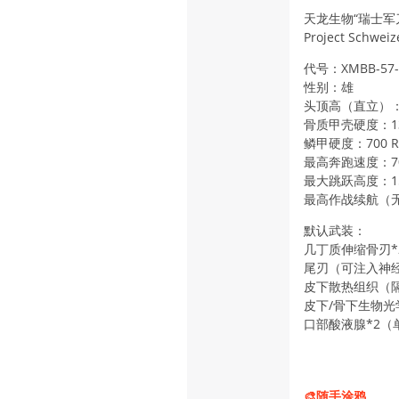
天龙生物“瑞士军
Project Schwei
代号：XMBB-57- 
性别：雄
头顶高（直立）：
骨质甲壳硬度：1
鳞甲硬度：700 R
最高奔跑速度：70
最大跳跃高度：1
最高作战续航（无
默认武装：
几丁质伸缩骨刃*
尾刃（可注入神
皮下散热组织（
皮下/骨下生物光
口部酸液腺*2（单
🎨随手涂鸦