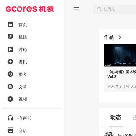
首页
作品
机组
讨论
资讯
《心与钢》美术
播客
Vol.2
文章
视频
动态
有声书
商店
Von的备