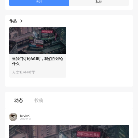
关注
私信
作品
当我们讨论AGI时，我们在讨论
什么
人文社科/哲学
动态
投稿
JarvieK
2025-07-07