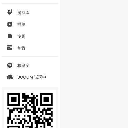
游戏库
播单
专题
预告
核聚变
BOOOM 试玩中