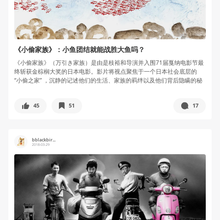
《小偷家族》：小鱼团结就能战胜大鱼吗？
《小偷家族》（万引き家族）是由是枝裕和导演并入围71届戛纳电影节最
终斩获金棕榈大奖的日本电影。影片将视点聚焦于一个日本社会底层的
“小偷之家” ，沉静的记述他们的生活、家族的羁绊以及他们背后隐瞒的秘
密...
45
51
17
bblackbir...
2018-03-29