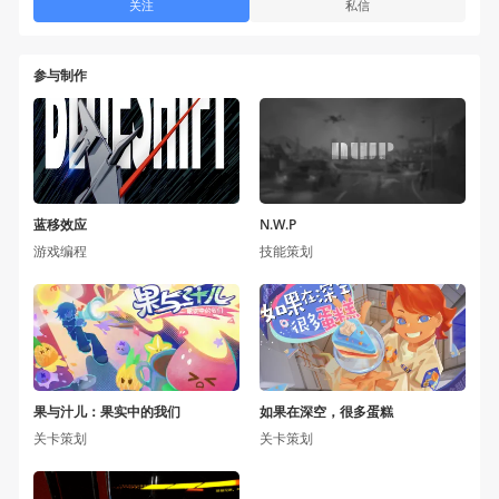
关注
私信
参与制作
蓝移效应
N.W.P
游戏编程
技能策划
果与汁儿：果实中的我们
如果在深空，很多蛋糕
关卡策划
关卡策划