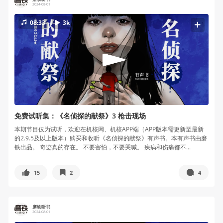
2024-08-01
08:33
3k
免费试听集：《名侦探的献祭》3 枪击现场
本期节目仅为试听，欢迎在机核网、机核APP端（APP版本需更新至最新
的2.9.5及以上版本）购买和收听《名侦探的献祭》有声书。本有声书由磨
铁出品。 奇迹真的存在。 不要害怕，不要哭喊。 疾病和伤痛都不...
15
2
4
磨铁听书
2024-08-01