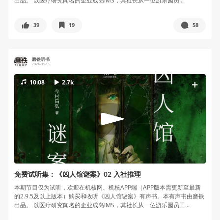
出品。 以医疗研究闻名的企业成岛IMS，其社长从一位游乐园员...
39
19
58
磨铁听书
2024-08-15
10:08
2.7k
免费试听集：《凶人馆谜案》02 入社推理
本期节目仅为试听，欢迎在机核网、机核APP端（APP版本需更新至最新
的2.9.5及以上版本）购买和收听《凶人馆谜案》有声书。本有声书由磨铁
出品。 以医疗研究闻名的企业成岛IMS，其社长从一位游乐园员工...