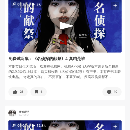
08:38
3k
免费试听集：《名侦探的献祭》4 真凶是谁
本期节目仅为试听，欢迎在机核网、机核APP端（APP版本需更新至最新
的2.9.5及以上版本）购买和收听《名侦探的献祭》有声书。本有声书由磨
铁出品。 奇迹真的存在。 不要害怕，不要哭喊。 疾病和伤痛都不...
25
6
10
磨铁听书
2024-08-01
09:04
12.8k