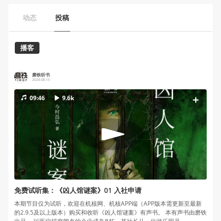
动态
投稿
播客
磨铁听书
2024-08-15
09:46
9.6k
免费试听集：《凶人馆谜案》01 入社申请
本期节目仅为试听，欢迎在机核网、机核APP端（APP版本需更新至最新
的2.9.5及以上版本）购买和收听《凶人馆谜案》有声书。 本有声书由磨铁