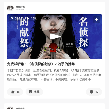
磨铁听书
2024-08-01
08:25
4.3k
免费试听集：《名侦探的献祭》2 凶手的挑衅
本期节目仅为试听，欢迎在机核网、机核APP端（APP版本需更新至最新
的2.9.5及以上版本）购买和收听《名侦探的献祭》有声书。本有声书由磨
铁出品。 奇迹真的存在。 不要害怕，不要哭喊。 疾病和伤痛都不...
16
收藏
12
磨铁听书