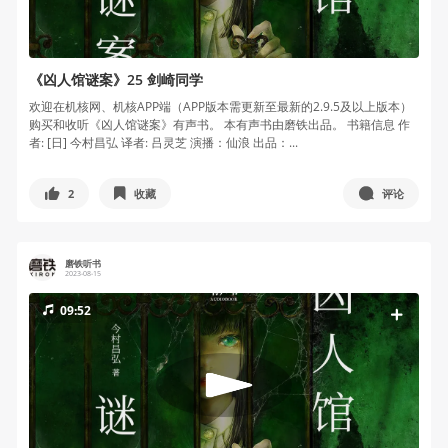
《凶人馆谜案》25 剑崎同学
欢迎在机核网、机核APP端（APP版本需更新至最新的2.9.5及以上版本）
购买和收听《凶人馆谜案》有声书。 本有声书由磨铁出品。 书籍信息 作
者: [日] 今村昌弘 译者: 吕灵芝 演播：仙浪 出品：...
2
收藏
评论
磨铁听书
2023-08-15
09:52