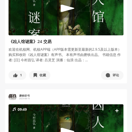
《凶人馆谜案》24 交易
欢迎在机核网、机核APP端（APP版本需更新至最新的2.9.5及以上版本）
购买和收听《凶人馆谜案》有声书。 本有声书由磨铁出品。 书籍信息 作
者: [日] 今村昌弘 译者: 吕灵芝 演播：仙浪 出品：...
1
收藏
评论
磨铁听书
2023-08-15
09:49