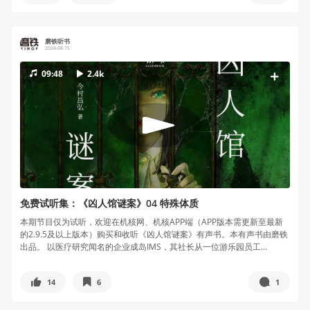
磨铁听书
2024-08-15
09:48
2.4k
免费试听集：《凶人馆谜案》04 特殊体质
本期节目仅为试听，欢迎在机核网、机核APP端（APP版本需更新至最新
的2.9.5及以上版本）购买和收听《凶人馆谜案》有声书。本有声书由磨铁
出品。 以医疗研究闻名的企业成岛IMS，其社长从一位游乐园员工...
14
6
1