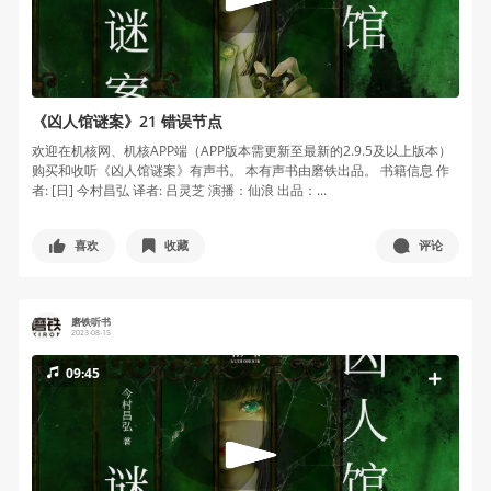
《凶人馆谜案》21 错误节点
欢迎在机核网、机核APP端（APP版本需更新至最新的2.9.5及以上版本）
购买和收听《凶人馆谜案》有声书。 本有声书由磨铁出品。 书籍信息 作
者: [日] 今村昌弘 译者: 吕灵芝 演播：仙浪 出品：...
喜欢
收藏
评论
磨铁听书
2023-08-15
09:45