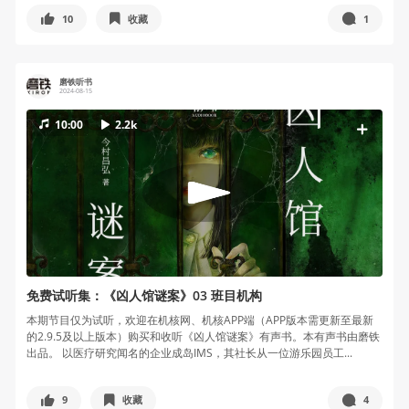
10
收藏
1
磨铁听书
2024-08-15
10:00
2.2k
免费试听集：《凶人馆谜案》03 班目机构
本期节目仅为试听，欢迎在机核网、机核APP端（APP版本需更新至最新
的2.9.5及以上版本）购买和收听《凶人馆谜案》有声书。本有声书由磨铁
出品。 以医疗研究闻名的企业成岛IMS，其社长从一位游乐园员工...
9
收藏
4