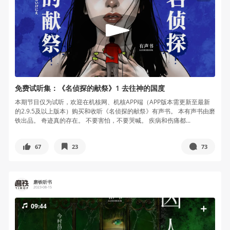
免费试听集：《名侦探的献祭》1 去往神的国度
本期节目仅为试听，欢迎在机核网、机核APP端（APP版本需更新至最新
的2.9.5及以上版本）购买和收听《名侦探的献祭》有声书。 本有声书由磨
铁出品。 奇迹真的存在。 不要害怕，不要哭喊。 疾病和伤痛都...
67
23
73
磨铁听书
2023-08-15
09:44