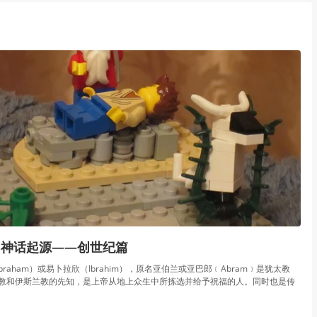
》神话起源——创世纪篇
raham）或易卜拉欣（Ibrahim），原名亚伯兰或亚巴郎﹝Abram﹞是犹太教
、基督教和伊斯兰教的先知，是上帝从地上众生中所拣选并给予祝福的人。同时也是传