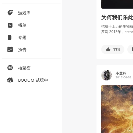
游戏库
为何我们乐此
播单
把成千上万的生物放
罗马 2013年，stea
专题
174
预告
核聚变
小葉朴
2017-06-02
BOOOM 试玩中