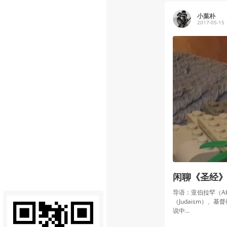
小葉朴
2017-05-15
闲聊《圣经
导语：亚伯拉罕（Ab
（Judaism）
说中...