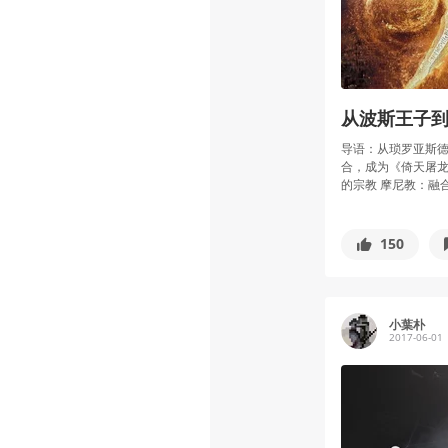
从波斯王子
导语：从琐罗亚斯
合，成为《倚天屠龙
的宗教 摩尼教：融合琐
150
小葉朴
2017-06-01