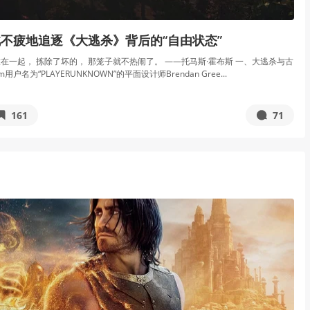
不疲地追逐《大逃杀》背后的“自由状态”
在一起， 拣除了坏的， 那笼子就不热闹了。 ——托马斯·霍布斯 一、大逃杀与古
m用户名为“PLAYERUNKNOWN”的平面设计师Brendan Gree...
161
71