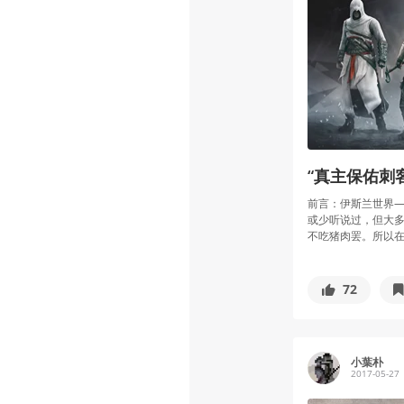
“真主保佑刺
前言：伊斯兰世界
或少听说过，但大
不吃猪肉罢。所以在介
72
小葉朴
2017-05-27