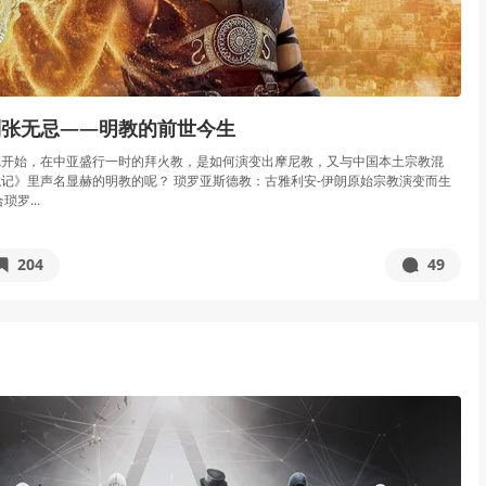
到张无忌——明教的前世今生
德开始，在中亚盛行一时的拜火教，是如何演变出摩尼教，又与中国本土宗教混
记》里声名显赫的明教的呢？ 琐罗亚斯德教：古雅利安-伊朗原始宗教演变而生
罗...
204
49