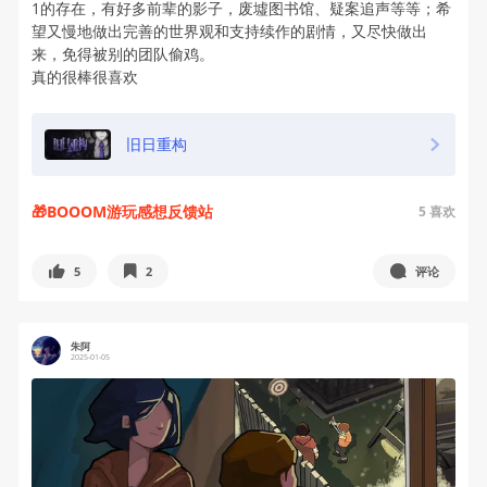
1的存在，有好多前辈的影子，废墟图书馆、疑案追声等等；希
望又慢地做出完善的世界观和支持续作的剧情，又尽快做出
来，免得被别的团队偷鸡。
真的很棒很喜欢
旧日重构
🎁BOOOM游玩感想反馈站
5
喜欢
5
2
评论
朱阿
2025-01-05