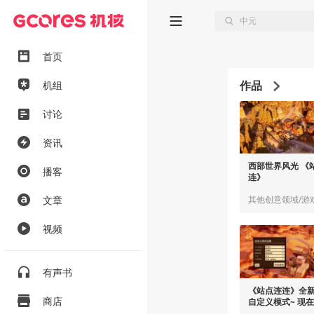
首页
作品
机组
讨论
资讯
西部世界风光 《
播客
连》
文章
其他创意领域/游
视频
有声书
《站点连连》全
商店
自定义模式~ 现在.