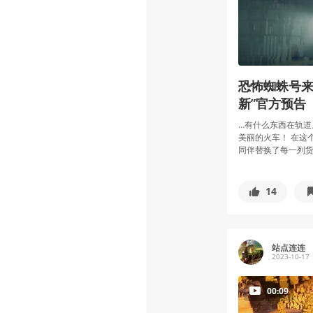
恐怖蜘蛛号来袭！
新”官方预告
…有什么东西在轨道
美丽的火车！ 在这
同伴替换了每一列货运
14
站点连连
2023-10-17
00:09