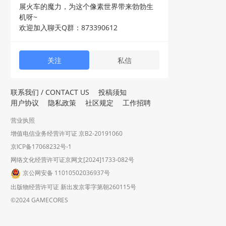
展火车的魔力，为这个像素世界带来勃勃生
机呀~
欢迎加入聊天Q群：873390612
关注
私信
联系我们 / CONTACT US
投稿须知
用户协议
隐私政策
社区规定
工作招聘
营业执照
增值电信业务经营许可证 京B2-20191060
京ICP备17068232号-1
网络文化经营许可证京网文[2024]1733-082号
京公网安备 11010502036937号
出版物经营许可证 新出发京零字第朝260115号
©2024 GAMECORES