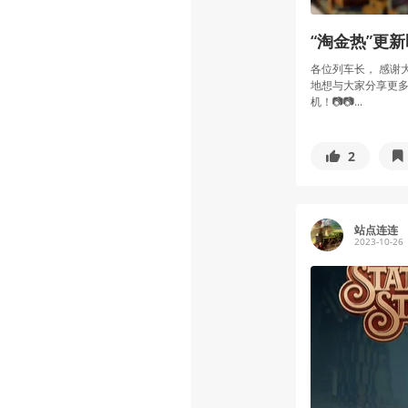
“淘金热”更
各位列车长， 感谢
地想与大家分享更多未
机！📷📷...
2
站点连连
2023-10-26