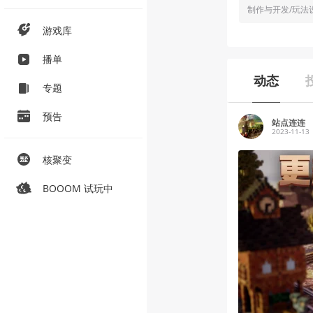
制作与开发/玩法
游戏库
播单
动态
专题
预告
站点连连
2023-11-13
核聚变
BOOOM 试玩中