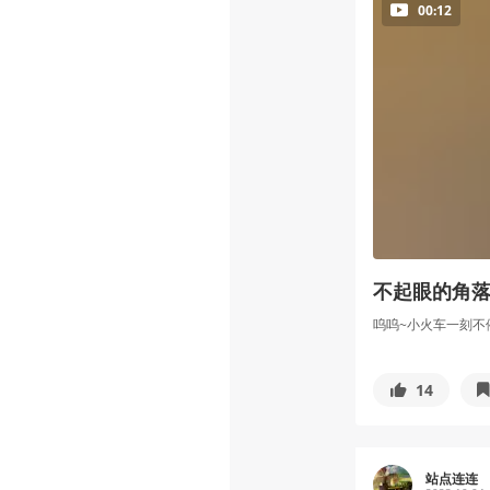
00:12
不起眼的角落
呜呜~小火车一刻不
14
站点连连