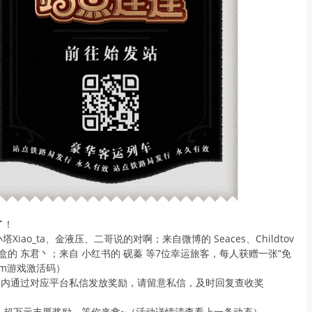
了！
Xiao_ta、金液压、二哥说的对啊；来自微博的 Seaces、Childtov
小黑盒的 东君丶；来自 小红书的 砚蓁 等7位幸运旅客，每人获赠一张“免
am游戏激活码）
4日内通过对应平台私信发放奖励，请留意私信，及时回复查收奖
，超万元丰厚奖励，等你来拿~（活动详情清查看上一条动态）