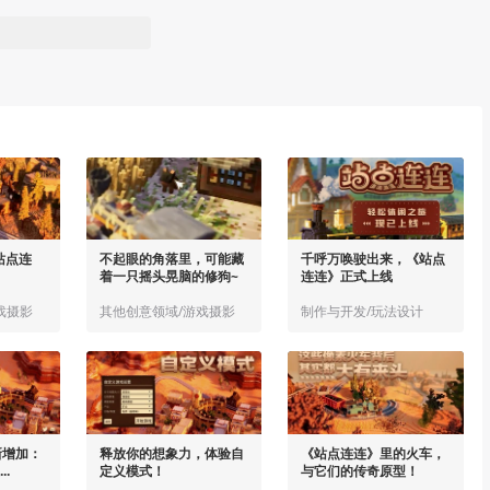
站点连
不起眼的角落里，可能藏
千呼万唤驶出来，《站点
着一只摇头晃脑的修狗~
连连》正式上线
戏摄影
其他创意领域/游戏摄影
制作与开发/玩法设计
新增加：
释放你的想象力，体验自
《站点连连》里的火车，
..
定义模式！
与它们的传奇原型！