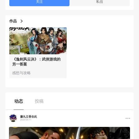
关注
私信
作品
《逸剑风云决》：武侠游戏的
另一答案
感想与攻略
动态
投稿
藤丸立香在此
2025-03-11