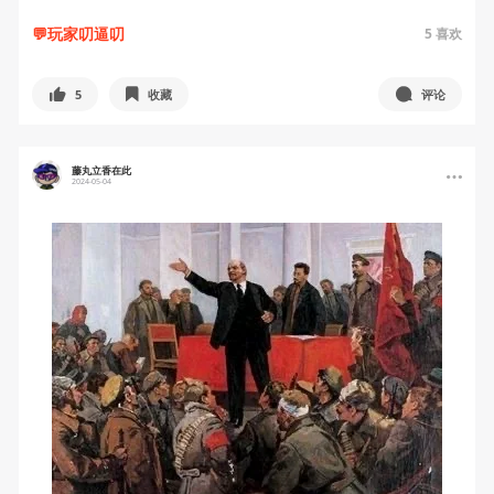
💬玩家叨逼叨
5
喜欢
5
收藏
评论
藤丸立香在此
2024-05-04