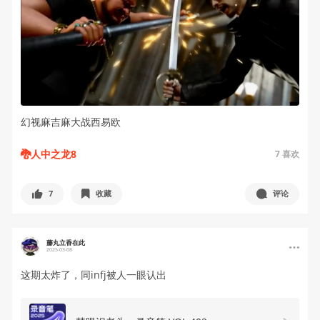
幻视麻吉麻大战西易欧
🐉人中之龙8
7
喜欢
7
收藏
评论
藤丸立香在此
2025-03-08
这期太炸了，同infj被人一眼认出