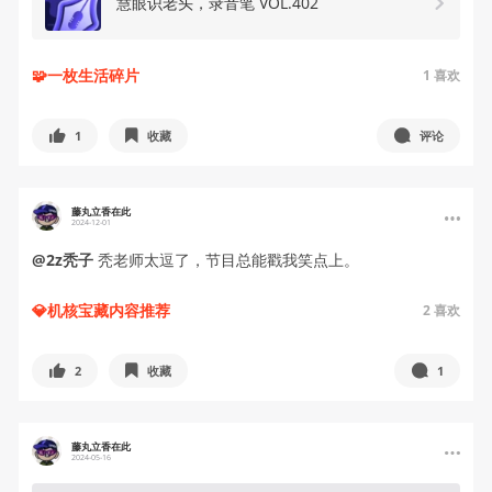
慧眼识老头，录音笔 VOL.402
🧩一枚生活碎片
1
喜欢
1
收藏
评论
藤丸立香在此
2024-12-01
@2z秃子
秃老师太逗了，节目总能戳我笑点上。
💎机核宝藏内容推荐
2
喜欢
2
收藏
1
藤丸立香在此
2024-05-16