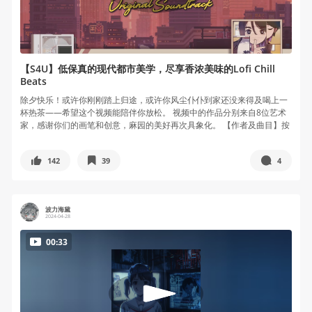
【S4U】低保真的现代都市美学，尽享香浓美味的Lofi Chill
Beats
除夕快乐！或许你刚刚踏上归途，或许你风尘仆仆到家还没来得及喝上一
杯热茶——希望这个视频能陪伴你放松。 视频中的作品分别来自8位艺术
家，感谢你们的画笔和创意，麻园的美好再次具象化。 【作者及曲目】按
播...
142
39
4
波力海黛
2024-04-28
00:33