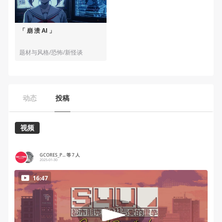
「 崩 溃 AI 」
题材与风格/恐怖/新怪谈
动态
投稿
视频
GCORES_P... 等 7 人
2025-01-30
16:47