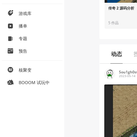
传奇 2 源码分析
游戏库
5 作品
播单
专题
预告
动态
核聚变
Sou1gh0s
2023-05-14
BOOOM 试玩中