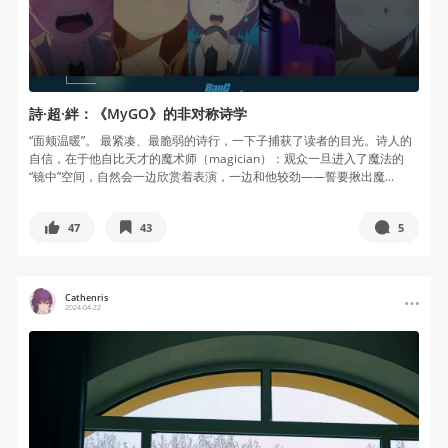
詩·超·絆：《MyGO》的非对称诗学
“面颊温暖”。 最紧凑、最脆弱的诗行，一下子捕获了读者的目光。诗人的
自信，在于他自比天才的魔术师（magician）：观众一旦进入了魔法的
“镜中”空间，自然会一边欣赏着表演，一边和他较劲——誓要揪出魔...
47
43
5
Cathenris
2024-04-22