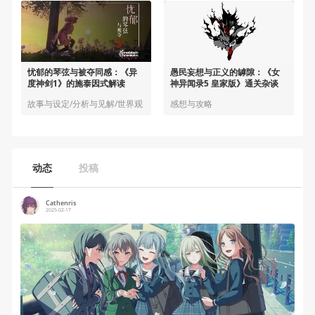
忧郁的琴弦与被夺同感：《异
愚民妄想与正义的罅隙：《女
度神剑1》的施泰因式解读
神异闻录5 皇家版》通关杂谈
故事与设定/分析与见解/世界观
感想与攻略
动态
投稿
Cathenris
2025-02-17