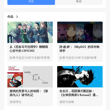
关注
私信
作品
从《尼各马可伦理学》聊聊我
詩·超·絆：《MyGO》的非对称
心目中的 CRYCHIC
诗学
故事与设定/分析与见解/世界观
故事与设定/分析与见解/叙事
游戏的变质与人的动因：《游
念去日，花阴满月圆还缺：
戏与人》读书札记
《女神异闻录3 Reload》通关
杂谈
游戏理论
感想与攻略