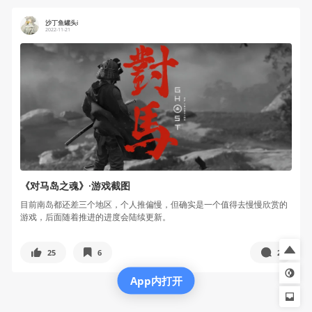
沙丁鱼罐头i
2022-11-21
《对马岛之魂》·游戏截图
目前南岛都还差三个地区，个人推偏慢，但确实是一个值得去慢慢欣赏的
游戏，后面随着推进的进度会陆续更新。
25
6
2
App内打开