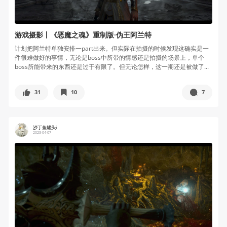
游戏摄影丨《恶魔之魂》重制版·伪王阿兰特
计划把阿兰特单独安排一part出来。但实际在拍摄的时候发现这确实是一
件很难做好的事情，无论是boss中所带的情感还是拍摄的场景上，单个
boss所能带来的东西还是过于有限了。但无论怎样，这一期还是被做了...
31
10
7
沙丁鱼罐头i
2023-04-07