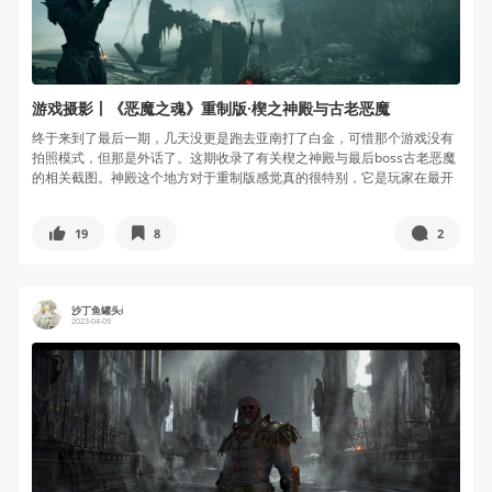
游戏摄影丨《恶魔之魂》重制版·楔之神殿与古老恶魔
终于来到了最后一期，几天没更是跑去亚南打了白金，可惜那个游戏没有
拍照模式，但那是外话了。这期收录了有关楔之神殿与最后boss古老恶魔
的相关截图。神殿这个地方对于重制版感觉真的很特别，它是玩家在最开
始可...
19
8
2
沙丁鱼罐头i
2023-04-09