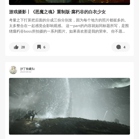
游戏摄影丨《恶魔之魂》重制版·腐朽谷的白衣少女
考量之下打算把后面的分成三份分别发，因为每个地方的照片都挺多的。
太多整合在一起感觉会影响观感。 这一part的内容就如同标题所写，是围
绕腐朽谷boss所拍摄的一系列图片。如果喜欢那是我的荣幸。 你不愿...
28
6
4
沙丁鱼罐头i
2023-04-02