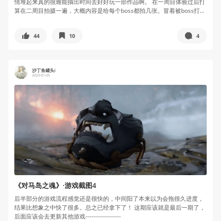
情堆起来真的很难能抽出时间去好好玩一部作品啊。 在一周目体验过后打
算在二周目拍摄一遍，大概内容是给每个boss都拍几张。冒着被boss打...
44
10
4
沙丁鱼罐头i
2023-01-05
《对马岛之魂》·游戏截图4
后半部分的游戏流程感觉还是很快的，中间阳了本来以为会拖很久进度，
结果比想象之中快了很多。总之已经拿下了！ 这期应该就是最后一期了，
后面应该会去更新其他游戏------------------