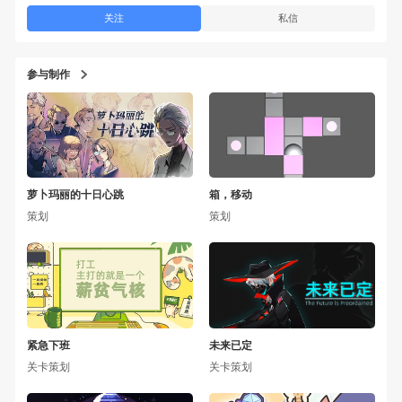
关注
私信
参与制作
萝卜玛丽的十日心跳
箱，移动
策划
策划
紧急下班
未来已定
关卡策划
关卡策划