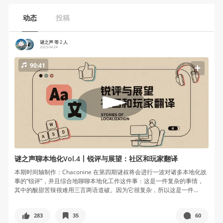
动态
投稿
谜之声 等 2 人
2023-04-24
90:41
谜之声聊本地化Vol.4丨锐评与展望：社区和玩家翻译
本期时间轴制作：Chaconine 在第四期谜叔将会进行一波对诸多本地化故
事的“锐评”，并且综合地聊聊本地化工作这件事：这是一件复杂的事情，
其中的酸甜苦辣很难用三言两语道破。因为它很复杂，所以这是一件...
283
35
60