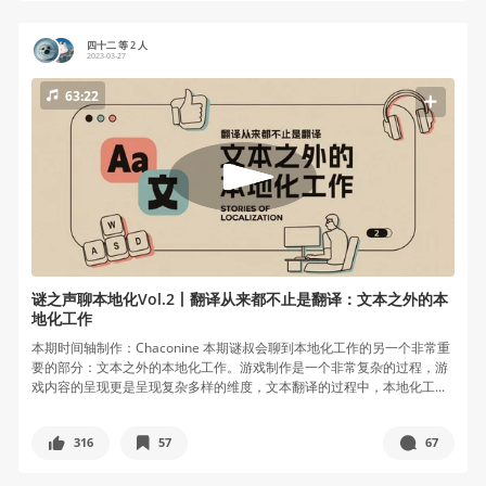
四十二 等 2 人
2023-03-27
63:22
谜之声聊本地化Vol.2丨翻译从来都不止是翻译：文本之外的本
地化工作
本期时间轴制作：Chaconine 本期谜叔会聊到本地化工作的另一个非常重
要的部分：文本之外的本地化工作。游戏制作是一个非常复杂的过程，游
戏内容的呈现更是呈现复杂多样的维度，文本翻译的过程中，本地化工...
316
57
67