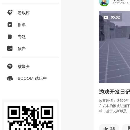
2022-07-16
游戏库
05:02
播单
专题
预告
核聚变
BOOOM 试玩中
游戏开发日记
故事剧情： 249
在资本的推波助澜
球，基于艾斯希恩...
25