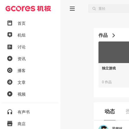
首页
作品
机组
讨论
资讯
独立游戏
播客
文章
0 作品
视频
动态
有声书
商店
梁楚林