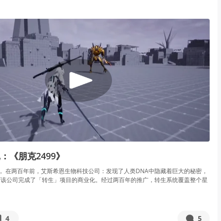
：《朋克2499》
9年， 在两百年前，艾斯希恩生物科技公司：发现了人类DNA中隐藏着巨大的秘密，
下该公司完成了「转生」项目的商业化。经过两百年的推广，转生系统覆盖整个星
4
5