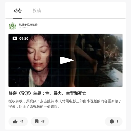
动态
投稿
机仆梦见万机神
2022-04-17
09:50
解密《异形》主题：性、暴力、生育和死亡
授权转载，原视频：点击跳转 本人对照电影三部曲小说版的内容重新做了
字幕，纠正了原视频的一处错误。
41
48
1