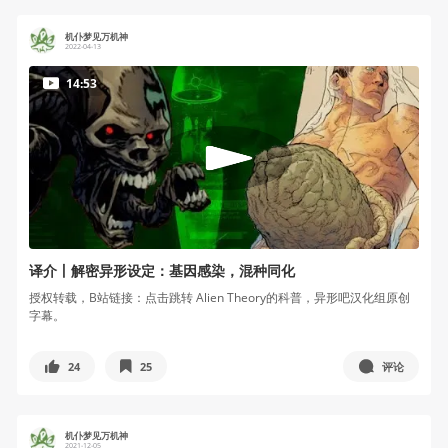
机仆梦见万机神
2022-04-13
14:53
译介丨解密异形设定：基因感染，混种同化
授权转载，B站链接：点击跳转 Alien Theory的科普，异形吧汉化组原创
字幕。
24
25
评论
机仆梦见万机神
2021-12-05